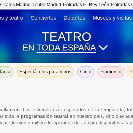
sicales Madrid
Teatro Madrid
Entradas El Rey León
Entradas C
s y teatro
Conciertos
Deportes
Museos y visitas
TEATRO
EN
TODA ESPAÑA
agia
Espectáculos para niños
Circo
Flamenco
Ó
uilla.com
. Los estrenos más esperados de la temporada, lo
ar toda la
programación teatral
en nuestro país, sino que ade
más de medio millón de opciones de compra disponibles Taqu