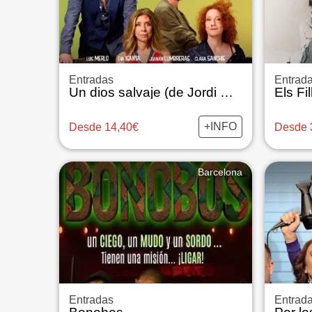
Entradas
Entrad
Un dios salvaje (de Jordi Galcerán)
Els Fil
+INFO
Desde 14,40€
Desde 
Barcelona
Entradas
Entrad