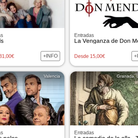
as
Entradas
ls
+INFO
+
31,00€
Desde 15,00€
Valencia
Granada, 
as
Entradas