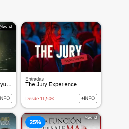
Madrid
Entradas
Escenas de la Vida Conyugal
The Jury Experience
INFO
+INFO
Desde 11,50€
Madrid
25%