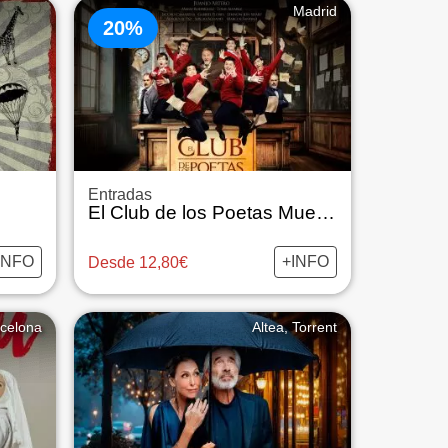
Madrid
20%
Entradas
El Club de los Poetas Muertos
INFO
+INFO
Desde 12,80€
celona
Altea, Torrent