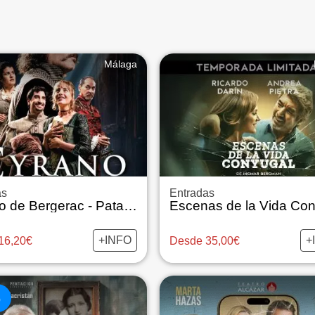
Málaga
as
Entradas
Cyrano de Bergerac - Pata Teatro
+INFO
+
16,20€
Desde 35,00€
%