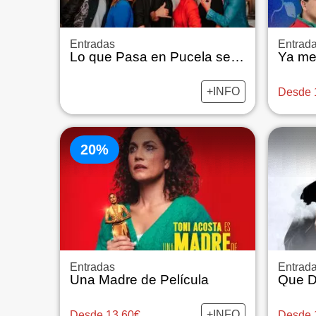
Entradas
Entrad
Lo que Pasa en Pucela se Queda en Pucela
Ya me
+INFO
Desde 
20%
Entradas
Entrad
Una Madre de Película
+INFO
Desde 13,60€
Desde 