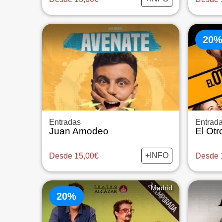
20
Entradas
Entrad
Juan Amodeo
El Ot
+INFO
Desde 15,00€
Desde 
Madrid
20%