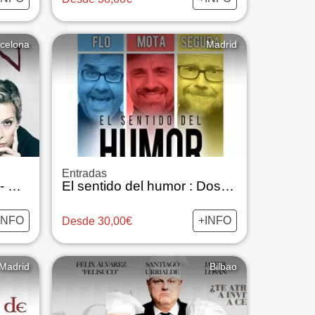
celona
Madrid
Entradas
El retrat de Dorian Gray - Àngels Gonyalons
El sentido del humor : Dos Tontos y Yo
INFO
+INFO
Desde 30,00€
Madrid
Bilbao