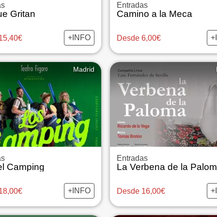
as
Entradas
ue Gritan
Camino a la Meca
+INFO
+
15,40€
Desde 6,00€
Madrid
as
Entradas
el Camping
+INFO
+
18,00€
Desde 16,00€