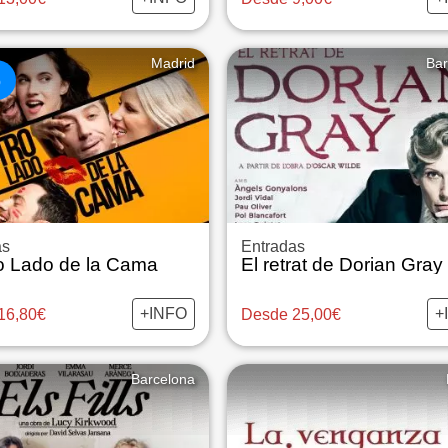
Madrid
Bar
%
as
Entradas
ro Lado de la Cama
+INFO
+
16,80€
Desde 25,00€
Barcelona