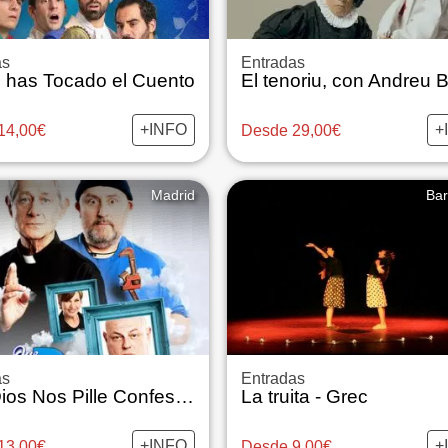
as
Entradas
 has Tocado el Cuento
+INFO
+
14,00€
Desde 29,00€
Madrid
Bar
as
Entradas
Que Dios Nos Pille Confesados
La truita - Grec
+INFO
+
13,00€
Desde 9,00€