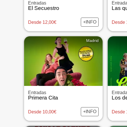
Entradas
Entrad
El Secuestro
Las q
+INFO
Desde 12,00€
Desde 
Madrid
Entradas
Entrad
Primera Cita
Los d
+INFO
Desde 10,00€
Desde 