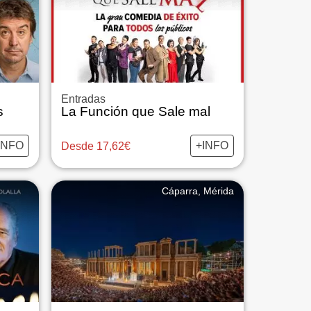
Entradas
s
La Función que Sale mal
INFO
+INFO
Desde 17,62€
Cáparra, Mérida