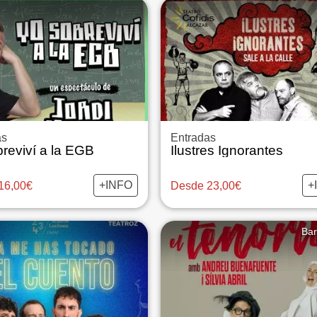
as
Entradas
reviví a la EGB
Ilustres Ignorantes
+INFO
+
16,00€
Desde 23,00€
Bar