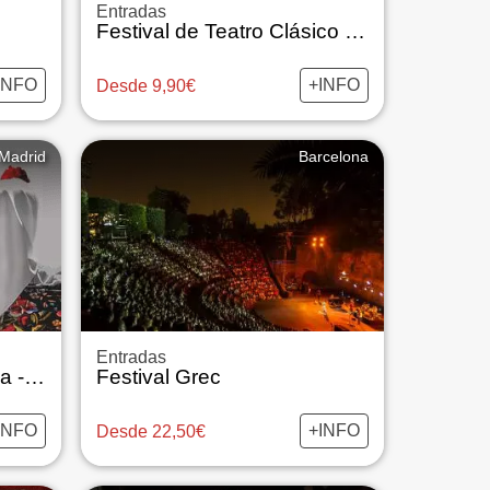
Entradas
Festival de Teatro Clásico de Mérida 2026
INFO
+INFO
Desde 9,90€
Madrid
Barcelona
Entradas
La Verbena de la Paloma - Compañía Lírica Luis Fernández de Sevilla
Festival Grec
INFO
+INFO
Desde 22,50€