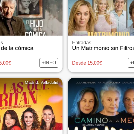
as
Entradas
o de la cómica
Un Matrimonio sin Filtro
+INFO
+
5,00€
Desde 15,00€
Madrid, Valladolid