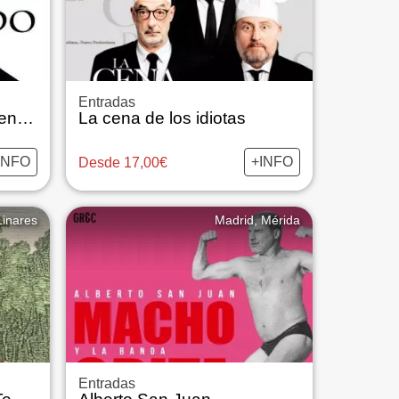
Entradas
La Venganza de Don Mendo - Cía Paloma Mejía
La cena de los idiotas
INFO
+INFO
Desde 17,00€
Linares
Madrid, Mérida
Entradas