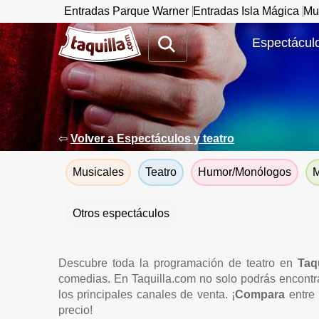
Entradas Parque Warner
Entradas Isla Mágica
Mu
www.taquilla.com
Espectáculo
⇦
Volver a Espectáculos y teatro
Musicales
Teatro
Humor/Monólogos
M
Otros espectáculos
Descubre toda la programación de teatro en
Taq
comedias. En Taquilla.com no solo podrás encontr
los principales canales de venta. ¡
Compara
entre 
precio!