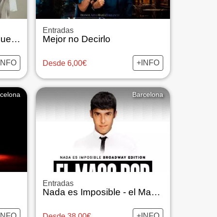
Entradas
El tenoriu, con Andreu Buenafuente y Sílvia Abril
Mejor no Decirlo
INFO
+INFO
Desde 6,00€
celona
Barcelona
Entradas
Nada es Imposible - el Mago pop
INFO
+INFO
Desde 38,00€