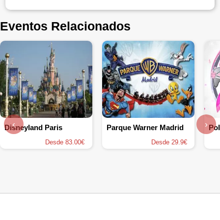
Eventos Relacionados
‹
›
Disneyland Paris
Parque Warner Madrid
Pol
Desde 83.00€
Desde 29.9€