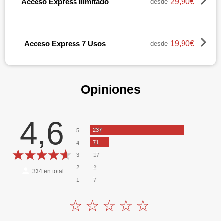
29,90€
Acceso Express Ilimitado
desde
19,90€
Acceso Express 7 Usos
desde
Opiniones
4,6
237
5
71
4
17
3
2
2
334
en total
7
1