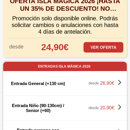
OFERTA ISLA MÁGICA 2026 ¡HASTA
UN 35% DE DESCUENTO! NO
INCLUYE AGUA MÁGICA.
Promoción solo disponible online. Podrás
solicitar cambios o anulaciones con hasta
4 días de antelación.
24,90€
desde
VER OFERTA
ENTRADAS ISLA MÁGICA 2026
26,90€
Entrada General (+130 cm)
desde
Entrada Niño (90-130cm) /
20,90€
desde
Senior (+60)