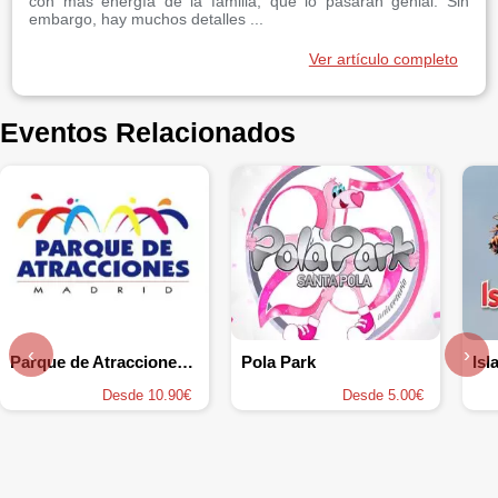
con más energía de la familia, que lo pasarán genial. Sin
embargo, hay muchos detalles ...
Ver artículo completo
Eventos Relacionados
‹
›
Parque de Atracciones de Madrid
Pola Park
Isl
Desde 10.90€
Desde 5.00€