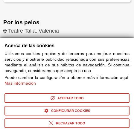
Por los pelos
Teatre Talia, Valencia
Acerca de las cookies
20:00
14,00€
desde
06 AGO
Utilizamos cookies propias y de terceros para mejorar nuestros
servicios y mostrarle publicidad relacionada con sus preferencias
mediante el análisis de sus hábitos de navegación. Si continua
navegando, consideramos que acepta su uso.
Primera cita - 5ª Temporada
Puede cambiar la configuración u obtener más información aquí.
Más información
Teatro Muñoz Seca, Madrid
ACEPTAR TODO
20:00
14,00€
desde
06 AGO
CONFIGURAR COOKIES
RECHAZAR TODO
TEATRO: Aún queda recoger