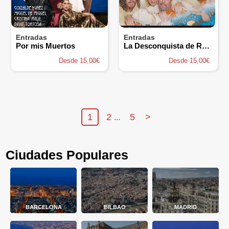
Entradas
Entradas
Por mis Muertos
La Desconquista de Ron LaLá
Desde 15,00€
Desde 15,00€
1
2
5
>
...
Ciudades Populares
BARCELONA
BILBAO
MADRID