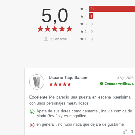
5,0
21
5
1
4
0
3
0
2
22
en total
0
1
Usuario Taquilla.com
3 Ago 2026
Compra verificada
Excelente
Me parecio una puesta en escena buenisima ,
con unos personajes maravillosos
Apate de sus dotes como cantante , lña vis comica de
Maria Rey-Joly es magnifica
en general , no hubo nada que dejara de gustarme
0