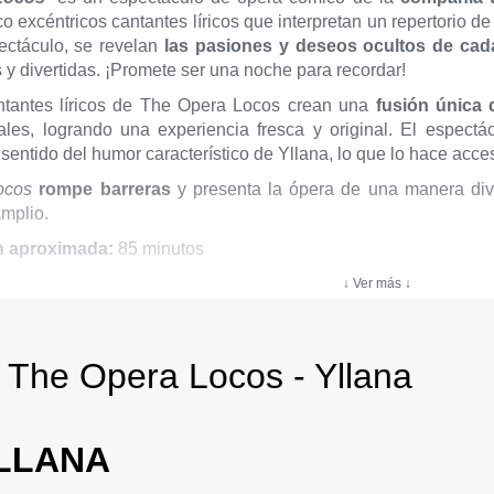
co excéntricos cantantes líricos que interpretan un repertorio 
ectáculo, se revelan
las pasiones y deseos ocultos de cad
 y divertidas. ¡Promete ser una noche para recordar!
ntantes líricos de The Opera Locos crean una
fusión única 
cales, logrando una experiencia fresca y original. El espec
sentido del humor característico de Yllana, lo que lo hace acces
ocos
rompe barreras
y presenta la ópera de una manera dive
mplio.
n aproximada:
85 minutos
↓ Ver más ↓
comendada:
todos los públicos
 The Opera Locos - Yllana
YLLANA