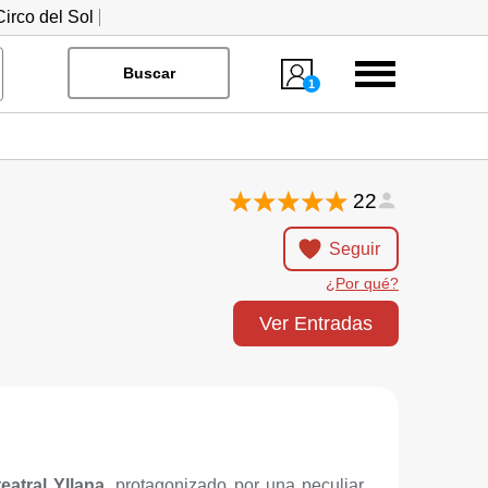
irco del Sol
Menú
Buscar
1
22
Seguir
¿Por qué?
Ver Entradas
eatral Yllana
, protagonizado por una peculiar