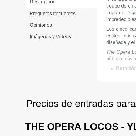
Descripción
troupe de cin
largo del esp
Preguntas frecuentes
impredecibles
Opiniones
Los cinco ca
estilos musi
Imágenes y Vídeos
diseñada y el 
The Opera L
público más a
Duració
Edad re
Precios de entradas para
THE OPERA LOCOS - 