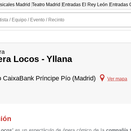
sicales Madrid
Teatro Madrid
Entradas El Rey León
Entradas C
ra
ra Locos - Yllana
o CaixaBank Príncipe Pío (Madrid)
Ver mapa
ción
Locos'
es un espectáculo de ópera cómico de la
compañía t