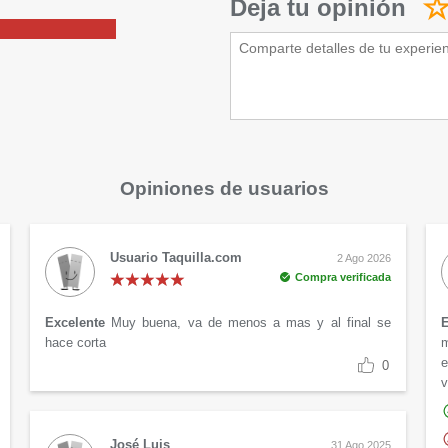
Deja tu opinión
Opiniones de usuarios
Usuario Taquilla.com
2 Ago 2026
Compra verificada
Excelente
Muy buena, va de menos a mas y al final se
E
hace corta
m
e
0
v
José Luis
31 Ago 2025