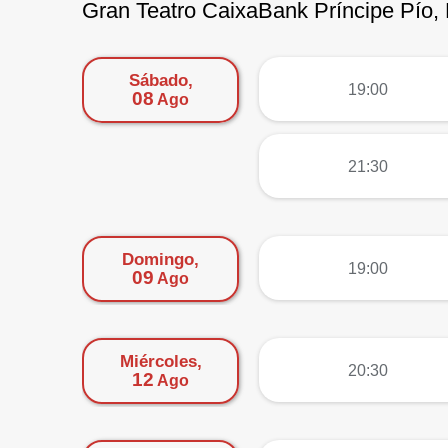
Gran Teatro CaixaBank Príncipe Pío,
Sábado,
más
19:00
08
Ago
más
21:30
Domingo,
más
19:00
09
Ago
Miércoles,
más
20:30
12
Ago