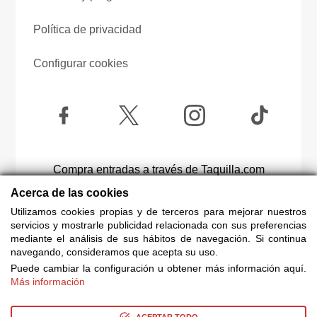
Política de privacidad
Configurar cookies
Compra entradas a través de Taquilla.com
comparando más de 25 proveedores
Acerca de las cookies
Utilizamos cookies propias y de terceros para mejorar nuestros
servicios y mostrarle publicidad relacionada con sus preferencias
© Copyright 2014-2026 Ociocultura Network SL. - All
mediante el análisis de sus hábitos de navegación. Si continua
Rights Reserved
navegando, consideramos que acepta su uso.
Puede cambiar la configuración u obtener más información aquí.
Más información