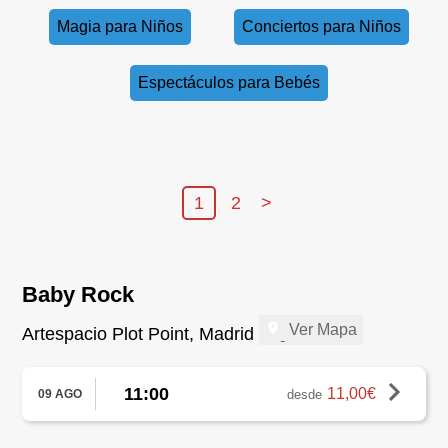
Magia para Niños
Conciertos para Niños
Espectáculos para Bebés
1
2
>
Baby Rock
Ver Mapa
Artespacio Plot Point, Madrid
11:00
11,00€
desde
09 AGO