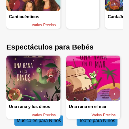
‹
›
Canticuénticos
Varios Precios
Espectáculos para Bebés
‹
›
Una rana y los dinos
Una rana en el mar
Varios Precios
Varios Precios
Musicales para Niños
Teatro para Niños