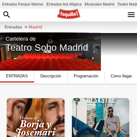
Entradas Parque Warner
Entradas Isla Mágica
Musicales Madrid
Teatro Mad
Entradas
>
Madrid
Cartelera de
Teatro Soho Madrid
Calle de la Princesa, 70, 1 planta,
ENTRADAS
Descripción
Programación
Cómo llegar
Chamberí, 28008 Madrid, España