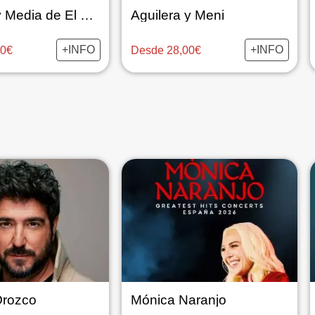
La Hora y Media de El Club de la Comedia Madrid
Aguilera y Meni
+INFO
+INFO
00€
Desde 28,00€
Orozco
Mónica Naranjo