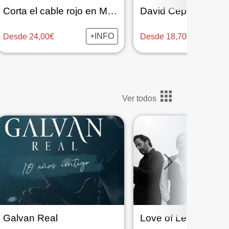
Corta el cable rojo en Madrid
David Cepo
+INFO
Desde 24,00€
Desde 18,70€
Ver todos
Galvan Real
Love of Lesbian