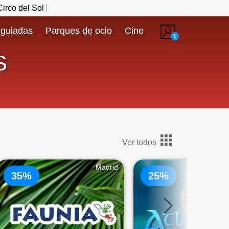
irco del Sol
 guiadas
Parques de ocio
Cine
1
S
Ver todos
Madrid
35%
25%