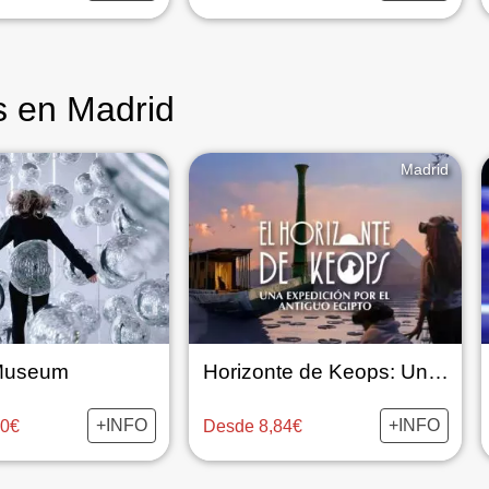
s en Madrid
Madrid
 Museum
Horizonte de Keops: Una expedición por el antiguo Egipto
+INFO
+INFO
00€
Desde 8,84€