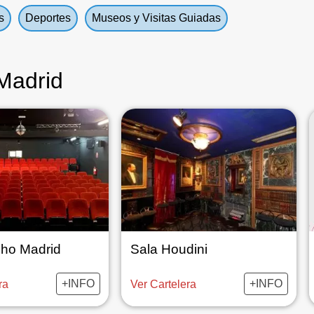
s
Deportes
Museos y Visitas Guiadas
Madrid
oho Madrid
Sala Houdini
+INFO
+INFO
ra
Ver Cartelera