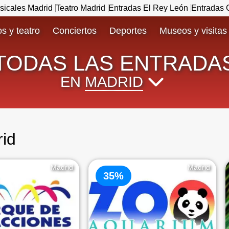
sicales Madrid
Teatro Madrid
Entradas El Rey León
Entradas C
s y teatro
Conciertos
Deportes
Museos y visitas
TODAS LAS ENTRADA
EN
MADRID
id
Madrid
Madrid
35%