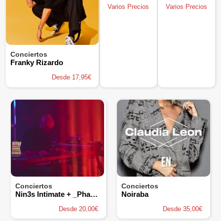
Varios Precios
Varios Precios
Conciertos
Franky Rizardo
Desde 17,95€
Conciertos
Conciertos
Nin3s Intimate + _Phaseindex
Noiraba
Desde 20,00€
Desde 35,00€