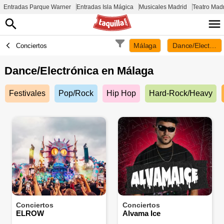
Entradas Parque Warner
Entradas Isla Mágica
Musicales Madrid
Teatro Mad
Málaga
Dance/Electróni
Conciertos
Dance/Electrónica en
Málaga
Festivales
Pop/Rock
Hip Hop
Hard-Rock/Heavy
Conciertos
Conciertos
ELROW
Alvama Ice