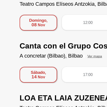
Teatro Campos Elíseos Antzokia, Bil
Domingo,
más
12:00
08
Nov
Canta con el Grupo Cosq
A concretar (Bilbao), Bilbao
Ver mapa
Sábado,
más
17:00
14
Nov
LOA ETA LAIA ZUZENE