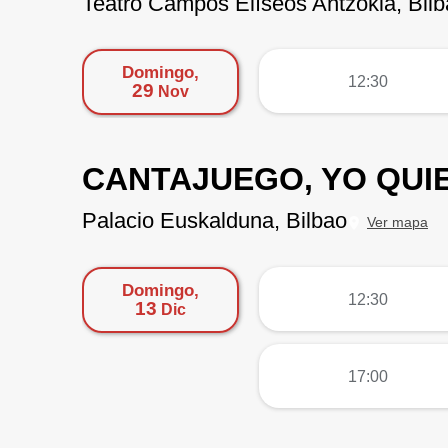
Teatro Campos Elíseos Antzokia, Bil
Domingo,
más
12:30
29
Nov
CANTAJUEGO, YO QUIE
Palacio Euskalduna, Bilbao
Ver mapa
Domingo,
más
12:30
13
Dic
más
17:00