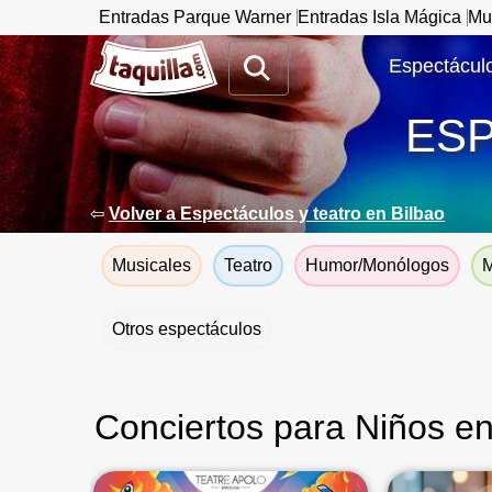
Entradas Parque Warner
Entradas Isla Mágica
Mu
www.taquilla.com
Espectáculo
ES
⇦
Volver a Espectáculos y teatro en Bilbao
Musicales
Teatro
Humor/Monólogos
M
Otros espectáculos
Conciertos para Niños en