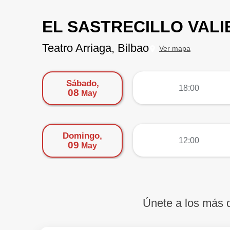
EL SASTRECILLO VALI
Teatro Arriaga, Bilbao
Ver mapa
Sábado,
más
18:00
08
May
Domingo,
más
12:00
09
May
Únete a los más