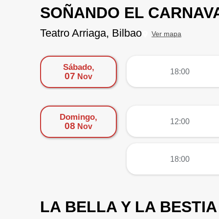
SOÑANDO EL CARNAVA
Teatro Arriaga, Bilbao
Ver mapa
Sábado,
más
18:00
07
Nov
Domingo,
más
12:00
08
Nov
más
18:00
LA BELLA Y LA BESTIA