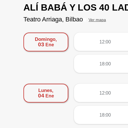
ALÍ BABÁ Y LOS 40 L
Teatro Arriaga, Bilbao
Ver mapa
Domingo,
más
12:00
03
Ene
más
18:00
Lunes,
más
12:00
04
Ene
más
18:00