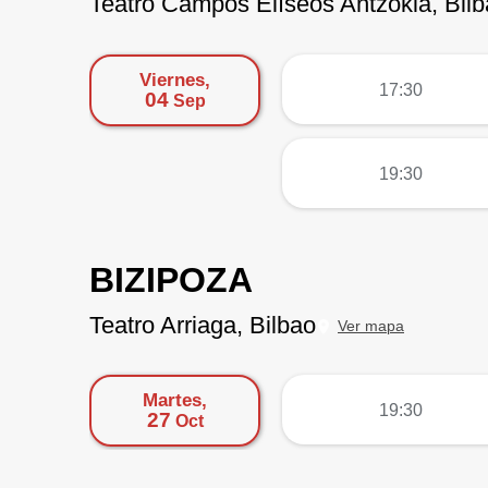
Teatro Campos Elíseos Antzokia, Bil
Viernes,
más
17:30
04
Sep
más
19:30
BIZIPOZA
Teatro Arriaga, Bilbao
Ver mapa
Martes,
más
19:30
27
Oct