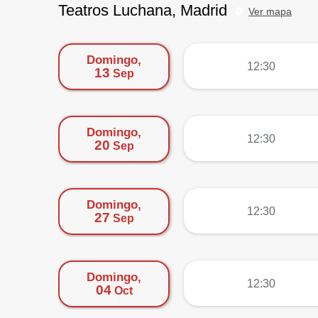
Teatros Luchana, Madrid
Ver mapa
Domingo,
más
12:30
13
Sep
Domingo,
más
12:30
20
Sep
Domingo,
más
12:30
27
Sep
Domingo,
más
12:30
04
Oct