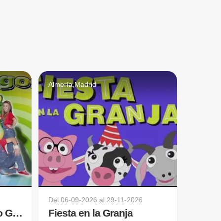
Almería,Madrid
Del
06-09-2026
al
29-11-2026
Canta Juegos - Grupo Golosina
Fiesta en la Granja