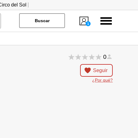
irco del Sol
Menú
Buscar
1
0
Seguir
¿Por qué?