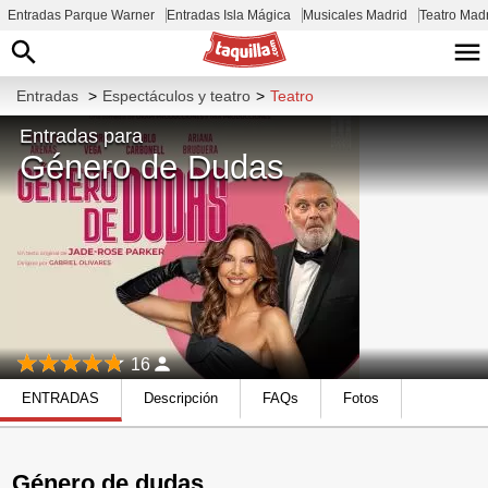
Entradas Parque Warner
Entradas Isla Mágica
Musicales Madrid
Teatro Mad
Entradas
>
Espectáculos y teatro
>
Teatro
Entradas para
Género de Dudas
16
ENTRADAS
Descripción
FAQs
Fotos
Género de dudas