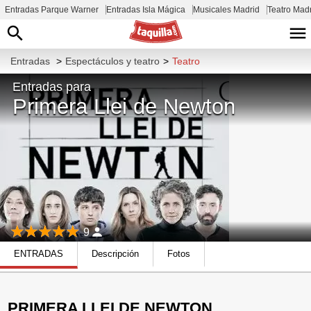
Entradas Parque Warner
Entradas Isla Mágica
Musicales Madrid
Teatro Mad
Entradas
>
Espectáculos y teatro
>
Teatro
Entradas para
Primera Llei de Newton
9
ENTRADAS
Descripción
Fotos
PRIMERA LLEI DE NEWTON