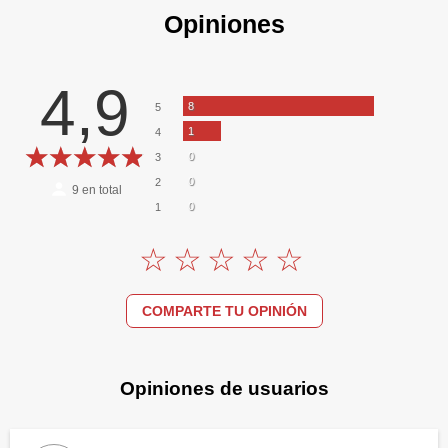
Opiniones
4,9
8
5
1
4
0
3
0
2
9
en total
0
1
COMPARTE TU OPINIÓN
Opiniones de usuarios