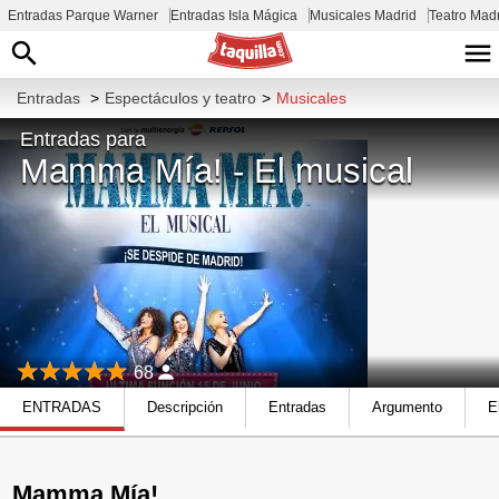
Entradas Parque Warner
Entradas Isla Mágica
Musicales Madrid
Teatro Mad
Entradas
>
Espectáculos y teatro
>
Musicales
Entradas para
Mamma Mía! - El musical
68
ENTRADAS
Descripción
Entradas
Argumento
E
Mamma Mía!