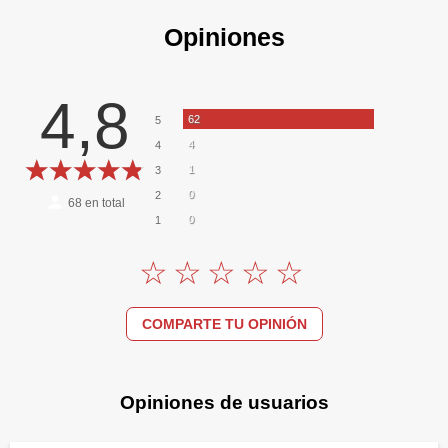
Opiniones
4,8
62
5
4
4
1
3
0
2
68
en total
0
1
COMPARTE TU OPINIÓN
Opiniones de usuarios