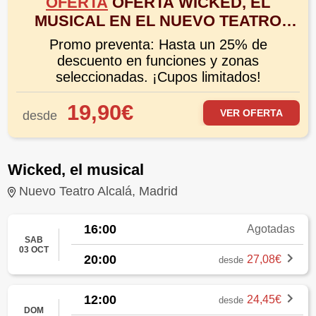
OFERTA
OFERTA WICKED, EL
MUSICAL EN EL NUEVO TEATRO
ALCALÁ DE MADRID ¡NUEVA
Promo preventa: Hasta un 25% de
TEMPORADA!
descuento en funciones y zonas
seleccionadas. ¡Cupos limitados!
19,90€
VER OFERTA
desde
Wicked, el musical
Nuevo Teatro Alcalá, Madrid
16:00
Agotadas
SAB
03 OCT
20:00
27,08€
desde
12:00
24,45€
desde
DOM