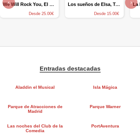
‹
›
We Will Rock You, El musical
Los sueños de Elsa, Tributo a Frozen
Desde 25.00€
Desde 15.00€
Entradas destacadas
Aladdin el Musical
Isla Mágica
Parque de Atracciones de
Parque Warner
Madrid
Las noches del Club de la
PortAventura
Comedia