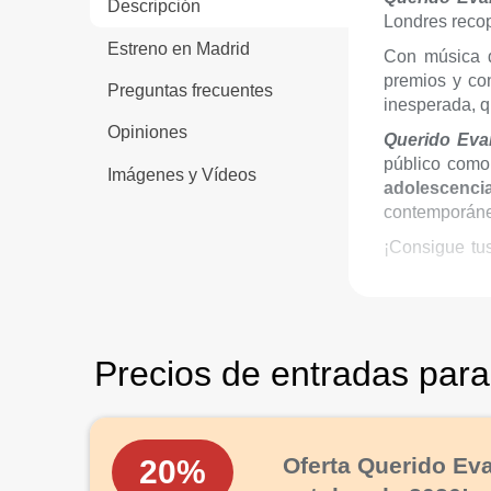
Descripción
Londres reco
Estreno en Madrid
Con música
premios y co
Preguntas frecuentes
inesperada, 
Opiniones
Querido Ev
público com
Imágenes y Vídeos
adolescenci
contemporáneo
¡Consigue tu
todo el mundo
Duració
Edad re
Precios de entradas par
Oferta Querido Eva
20%