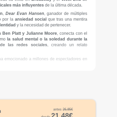
cales más influyentes
de la última década.
on
,
Dear
Evan Hansen
, ganador de múltiples
o por la
ansiedad social
que tras una mentira
identidad
y la necesidad de pertenecer.
 a
Ben Platt y Julianne Moore
, conecta con el
como
la salud mental o la soledad durante la
de las redes sociales
, creando un relato
 ha emocionado a millones de espectadores en
antes
26,85€
n
21,48€
desde