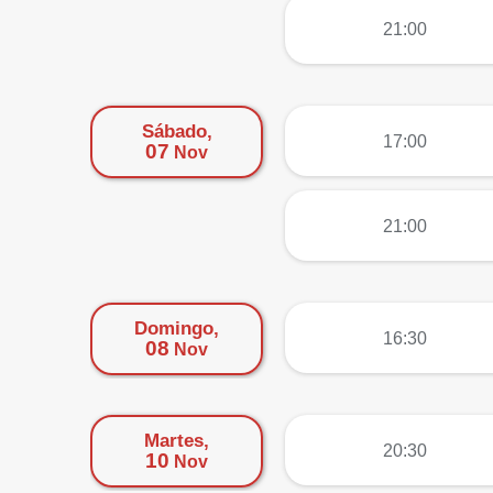
más
21:00
Sábado,
más
17:00
07
Nov
más
21:00
Domingo,
más
16:30
08
Nov
Martes,
más
20:30
10
Nov