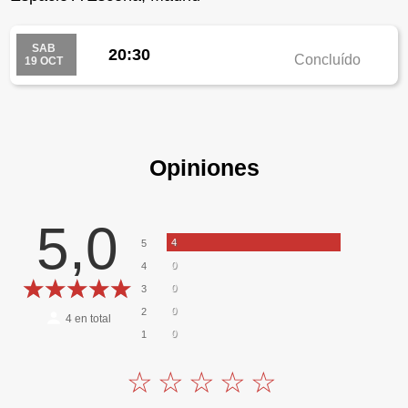
SAB
20:30
Concluído
19 OCT
Opiniones
5,0
4
5
0
4
0
3
0
2
4
en total
0
1