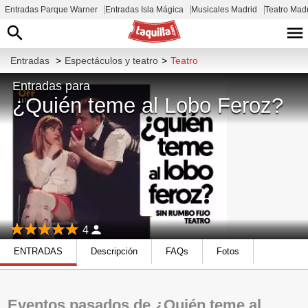
Entradas Parque Warner
Entradas Isla Mágica
Musicales Madrid
Teatro Mad
Entradas
>
Espectáculos y teatro
>
Teatro
Entradas para
¿Quién teme al Lobo Feroz?
4
ENTRADAS
Descripción
FAQs
Fotos
Eventos pasados de ¿Quién teme al