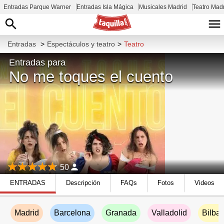
Entradas Parque Warner
Entradas Isla Mágica
Musicales Madrid
Teatro Mad
Entradas
>
Espectáculos y teatro
>
Teatro
Entradas para
No me toques el cuento
50
ENTRADAS
Descripción
FAQs
Fotos
Videos
Madrid
Barcelona
Granada
Valladolid
Bilba