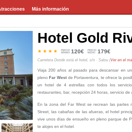
Atracciones
Más información
Hotel Gold Ri
120€
179€
PRECIO
PRECIO
MÍNIMO
MEDIO
Carretera Donde está el hotel, s/n · Salou
(
Ver en el m
Viaja 200 años al pasado para descansar en un 
pleno
Far West
de Portaventura, te ofrece la posi
un hotel de 4 estrellas con todos los servici
restaurantes, bar, recepción 24 horas, servicio de 
En la zona del Far West se recrean las partes 
Street, las cabañas de las afueras, el hotel princ
vive unos días de ensueño en pleno parque de Po
te alojes en el hotel.