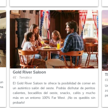
Gold River Saloon
T
€€ · Temático
€€
un
El Gold River Saloon te ofrece la posibilidad de comer en
Un
una
un auténtico salón del oeste. Podrás disfrutar de perritos
zo
calientes, bocadillos del oeste, snacks, cafés y mucho
pa
más en un entorno 100% Far West. ¡No os quedéis sin
probarlo!