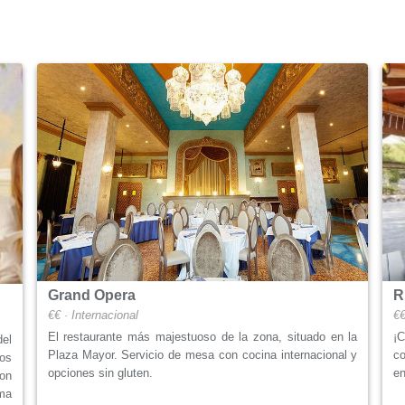
R
Grand Opera
€€
€€ · Internacional
¡
El restaurante más majestuoso de la zona, situado en la
el
c
Plaza Mayor. Servicio de mesa con cocina internacional y
tos
en
opciones sin gluten.
on
ma