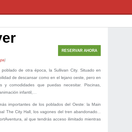
ver
RESERVAR
AHORA
apa
)
poblado de otra época, la Sullivan City. Situado en
bilidad de descansar como en el lejano oeste, pero en
os y comodidades que puedas necesitar. Piscinas,
animación infantil,…
más importantes de los poblados del Oeste: la Main
ipal The City Hall, los vagones del tren abandonado...
rtAventura, al que tendrás acceso ilimitado mientras