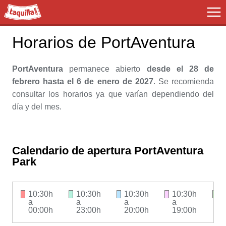
Taquilla.com
Horarios de PortAventura
PortAventura
permanece
abierto
desde el 28 de
febrero hasta el 6 de enero de 2027
. Se recomienda
consultar los horarios ya que varían dependiendo del
día y del mes.
Calendario de apertura PortAventura
Park
10:30h
10:30h
10:30h
10:30h
1
a
a
a
a
a
00:00h
23:00h
20:00h
19:00h
1