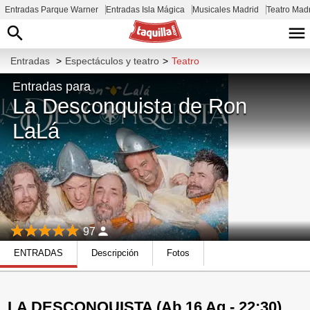
Entradas Parque Warner
Entradas Isla Mágica
Musicales Madrid
Teatro Mad
Entradas
>
Espectáculos y teatro
>
Teatro
Entradas para
La Desconquista de Ron
LaLá
97
ENTRADAS
Descripción
Fotos
LA DESCONQUISTA (Ab 16 Ag - 22:30)