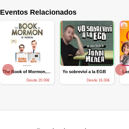
Eventos Relacionados
‹
›
The Book of Mormon, el musical
Yo sobreviví a la EGB
Las
Desde 20.00€
Desde 16.00€