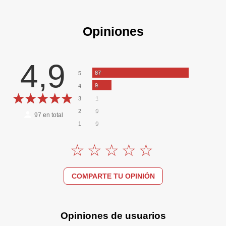
Opiniones
4,9
87
5
9
4
1
3
0
2
97
en total
0
1
COMPARTE TU OPINIÓN
Opiniones de usuarios