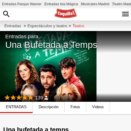
Entradas Parque Warner
Entradas Isla Mágica
Musicales Madrid
Teatro Mad
Entradas
>
Espectáculos y teatro
>
Teatro
Entradas para
Una Bufetada a Temps
139
ENTRADAS
Descripción
Fotos
Videos
Una bufetada a temps