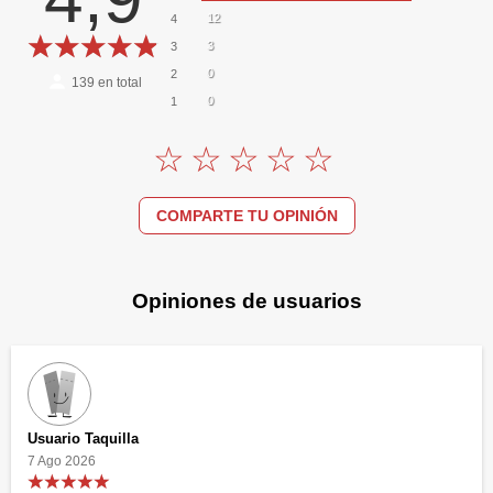
12
4
3
3
0
2
139
en total
0
1
COMPARTE TU OPINIÓN
Opiniones de usuarios
Usuario Taquilla
7 Ago 2026