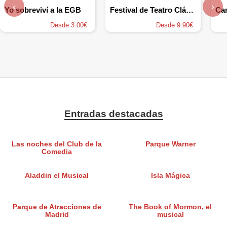
‹
›
Yo sobreviví a la EGB
Festival de Teatro Clásico de Mérida 2026
Ca
Desde 3.00€
Desde 9.90€
Entradas destacadas
Las noches del Club de la
Parque Warner
Comedia
Aladdin el Musical
Isla Mágica
Parque de Atracciones de
The Book of Mormon, el
Madrid
musical