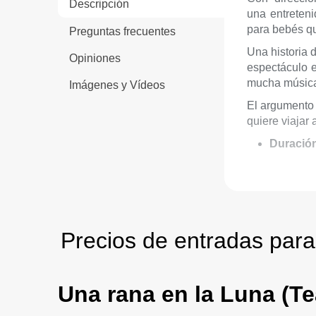
Descripción
una entreteni
para bebés q
Preguntas frecuentes
Una historia 
Opiniones
espectáculo e
mucha músic
Imágenes y Vídeos
El argumento 
quiere viajar 
Duració
Edad re
Los beb
Precios de entradas para
Una rana en la Luna (Te