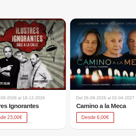
-09-2026
al
18-12-2026
Del
26-08-2026
al
02-04-2027
tres Ignorantes
Camino a la Meca
de 23,00€
Desde 6,00€