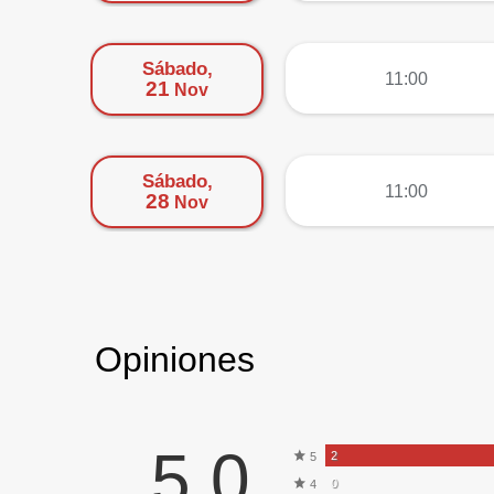
Sábado,
más
11:00
21
Nov
Sábado,
más
11:00
28
Nov
Opiniones
5,0
2
5
0
4