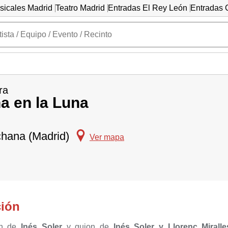
sicales Madrid
Teatro Madrid
Entradas El Rey León
Entradas C
ra
a en la Luna
chana (Madrid)
Ver mapa
ción
n de
Inés Soler
y guion de
Inés Soler y Llorenç Miralle