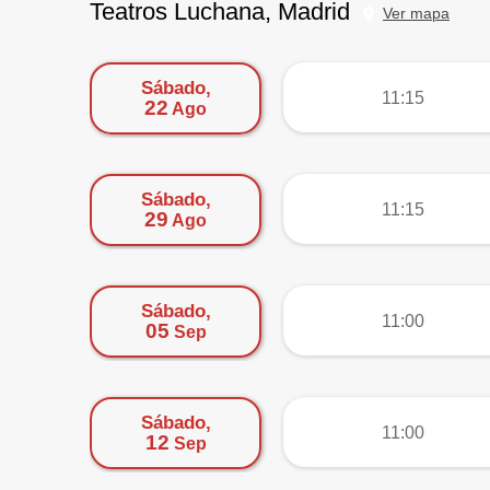
Teatros Luchana, Madrid
Ver mapa
Sábado,
más
11:15
22
Ago
Sábado,
más
11:15
29
Ago
Sábado,
más
11:00
05
Sep
Sábado,
más
11:00
12
Sep