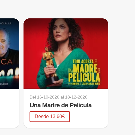
Del
16-10-2026
al
18-12-2026
Una Madre de Película
Desde 13,60€