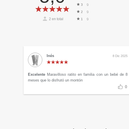
0
3
0
2
2
en total
0
1
Inés
8 Dic 2025
Excelente
Maravilloso ratito en familia con un bebé de 8
meses que lo disfrutó un montón
0