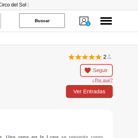
irco del Sol
Menú
Buscar
1
2
Seguir
¿Por qué?
Ver Entradas
s
,
Una rana en la Luna
se presenta como