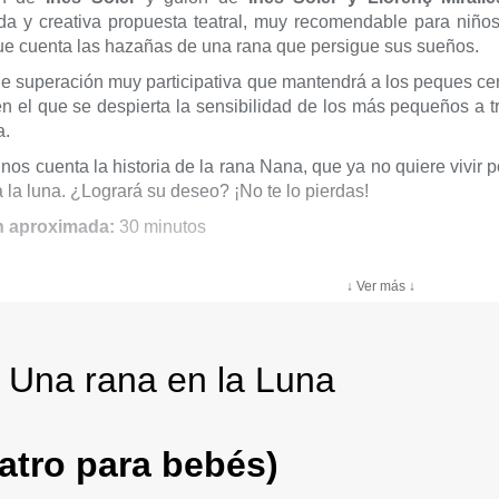
da y creativa propuesta teatral, muy recomendable para niños
ue cuenta las hazañas de una rana que persigue sus sueños.
de superación muy participativa que mantendrá a los peques cen
n el que se despierta la sensibilidad de los más pequeños a tr
a.
nos cuenta la historia de la rana Nana, que ya no quiere vivir 
a la luna. ¿Logrará su deseo? ¡No te lo pierdas!
n aproximada:
30 minutos
comendada:
de 0 a 4 años
↓ Ver más ↓
és también deben comprar entrada
 Una rana en la Luna
atro para bebés)