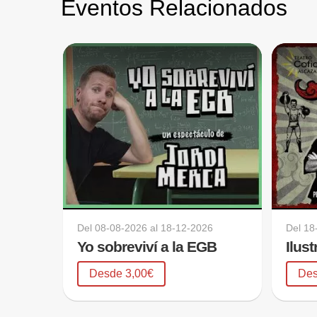
Eventos Relacionados
Del
08-08-2026
al
18-12-2026
Del
18
Yo sobreviví a la EGB
Ilus
Desde 3,00€
Des