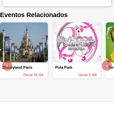
Eventos Relacionados
‹
›
Disneyland Paris
Pola Park
Ter
Desde 83.00€
Desde 5.00€