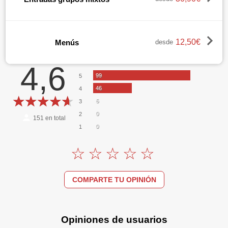
Opiniones
12,50€
Menús
desde
4,6
99
5
46
4
6
3
0
2
151
en total
0
1
COMPARTE TU OPINIÓN
Opiniones de usuarios