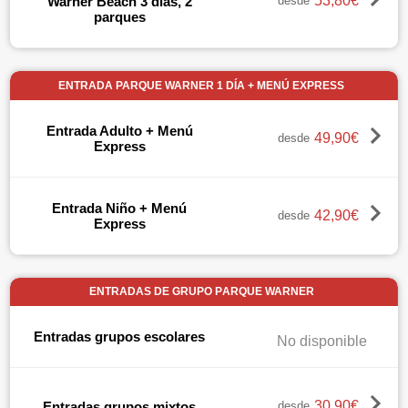
53,80€
Warner Beach 3 días, 2
desde
parques
ENTRADA PARQUE WARNER 1 DÍA + MENÚ EXPRESS
Entrada Adulto + Menú
49,90€
desde
Express
Entrada Niño + Menú
42,90€
desde
Express
ENTRADAS DE GRUPO PARQUE WARNER
Entradas grupos escolares
No disponible
30,90€
Entradas grupos mixtos
desde