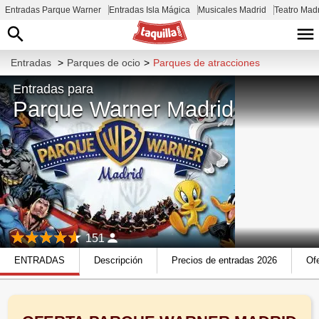
Entradas Parque Warner
Entradas Isla Mágica
Musicales Madrid
Teatro Mad
Entradas
>
Parques de ocio
>
Parques de atracciones
Entradas para
Parque Warner Madrid
151
ENTRADAS
Descripción
Precios de entradas 2026
Of