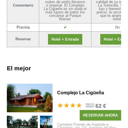
suites de estilo ibicenco
calidad de su resta
Comentario
o imperial. El Complejo
La Torrecilla. Si 
La Cigüeña es sin duda el
lujo y bienestar 
más lujoso de todos los
precio, te recome
cercanos al Parque
que te alojes en
Warner.
hotel.
Piscina
No
Reservar
Hotel + Entrada
Hotel + Entra
El mejor
Complejo La Cigüeña
62 €
PRECIO
MÍNIMO
RESERVAR
AHORA
Carretera Puente de Arganda a
Chinchón, km 2,5, Arganda del Rey