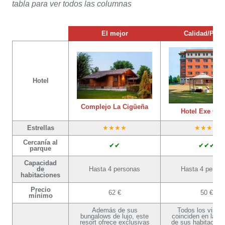
tabla para ver todos las columnas
El mejor
Calidad/Prec
Hotel
Complejo La Cigüeña
Hotel Exe Get
Estrellas
Cercanía al
parque
Capacidad
de
Hasta 4 personas
Hasta 4 perso
habitaciones
Precio
62 €
50 €
mínimo
Además de sus
Todos los visita
bungalows de lujo, este
coinciden en la li
resort ofrece exclusivas
de sus habitacione