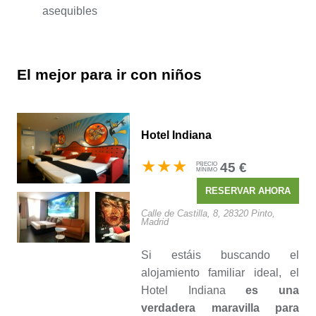
asequibles
El mejor para ir con niños
Hotel Indiana
45 €
PRECIO
MÍNIMO
RESERVAR
AHORA
Calle de Castilla, 8, 28320 Pinto,
Madrid
Si estáis buscando el
alojamiento familiar ideal, el
Hotel Indiana
es una
verdadera maravilla para