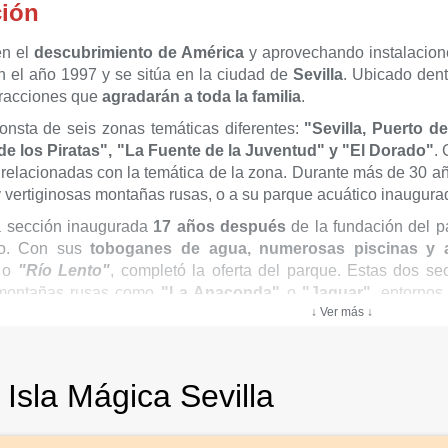
ción
en el
descubrimiento de América
y aprovechando instalacione
 el año 1997 y se sitúa en la ciudad de
Sevilla
. Ubicado dent
tracciones que
agradarán a toda la familia
.
onsta de seis zonas temáticas diferentes:
"Sevilla, Puerto d
de los Piratas", "La Fuente de la Juventud" y "El Dorado"
.
 relacionadas con la temática de la zona. Durante más de 30 año
y vertiginosas montañas rusas, o a su parque acuático inaugur
 sección inaugurada
17 años después
de la fundación del p
jo. Con sus
t
oboganes de agua, numerosas piscinas y a
o
"Río Lento"
, completó la oferta del parque. Estas dos 
montañas rusas como
"La Anaconda"
o
"Jaguar"
, entornos
↓ Ver más ↓
cas y áreas especialmente pensadas para los más pequeños.
a Mágica estrena una
renovada programación de espectá
el Mar”
, con nuevos personajes y aventuras en cada rincón 
Isla Mágica Sevilla
 Jardín Botánico”
, guiada por Celestino Mutis mediante tecnol