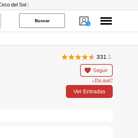
irco del Sol
Menú
Buscar
1
331
Seguir
¿Por qué?
Ver Entradas