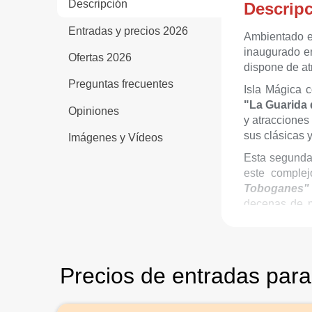
Descripción
Descrip
Entradas y precios 2026
Ambientado 
inaugurado en
Ofertas 2026
dispone de a
Preguntas frecuentes
Isla Mágica c
"La Guarida 
Opiniones
y atracciones
sus clásicas 
Imágenes y Vídeos
Esta segunda
este comple
Toboganes"
decenas de 
zonas temáti
Además, Isl
“Leyendas d
Precios de entradas para 
educativa
“El