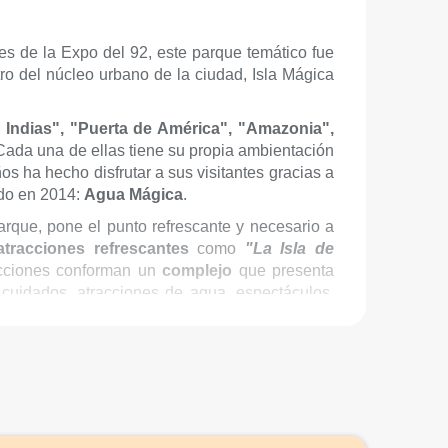
s de la Expo del 92, este parque temático fue
ro del núcleo urbano de la ciudad, Isla Mágica
e Indias", "Puerta de América", "Amazonia",
 Cada una de ellas tiene su propia ambientación
s ha hecho disfrutar a sus visitantes gracias a
ado en 2014:
Agua Mágica
.
arque, pone el punto refrescante y necesario a
tracciones refrescantes
como
"La Isla de
secciones conforman un
complejo
que presenta
 cuidados, atracciones de agua, espectáculos,
culos
como
“Nostradamus y la profecía”
o
del parque. Además, incorpora la experiencia
ogía inmersiva.