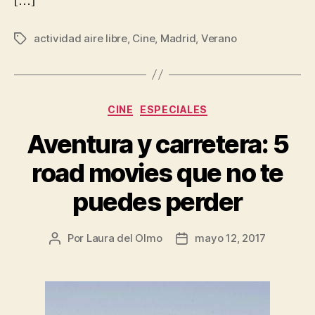
[…]
actividad aire libre
,
Cine
,
Madrid
,
Verano
Etiquetas
Categorías
CINE
ESPECIALES
Aventura y carretera: 5
road movies que no te
puedes perder
Por
Laura del Olmo
mayo 12, 2017
Autor
Fecha
de
de
la
la
entrada
entrada