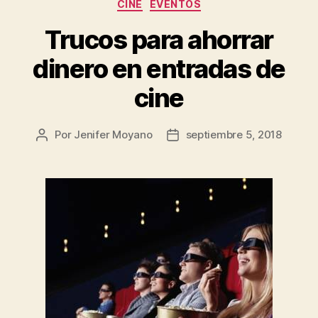
Categorías
CINE
EVENTOS
Trucos para ahorrar
dinero en entradas de
cine
Por
Jenifer Moyano
septiembre 5, 2018
Autor
Fecha
de
de
la
la
entrada
entrada