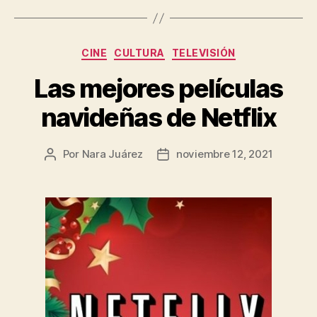
Categorías
CINE
CULTURA
TELEVISIÓN
Las mejores películas
navideñas de Netflix
Por
Nara Juárez
noviembre 12, 2021
Autor
Fecha
de
de
la
la
entrada
entrada