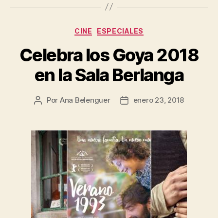
Categorías
CINE
ESPECIALES
Celebra los Goya 2018
en la Sala Berlanga
Por
Ana Belenguer
enero 23, 2018
Autor
Fecha
de
de
la
la
entrada
entrada