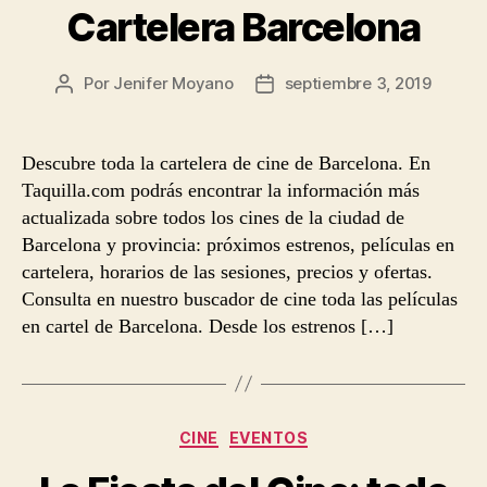
Cartelera Barcelona
Por
Jenifer Moyano
septiembre 3, 2019
Autor
Fecha
de
de
la
la
entrada
entrada
Descubre toda la cartelera de cine de Barcelona. En
Taquilla.com podrás encontrar la información más
actualizada sobre todos los cines de la ciudad de
Barcelona y provincia: próximos estrenos, películas en
cartelera, horarios de las sesiones, precios y ofertas.
Consulta en nuestro buscador de cine toda las películas
en cartel de Barcelona. Desde los estrenos […]
Categorías
CINE
EVENTOS