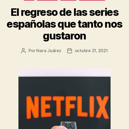
El regreso de las series
españolas que tanto nos
gustaron
Por
Nara Juárez
octubre 21, 2021
Autor
Fecha
de
de
la
la
entrada
entrada