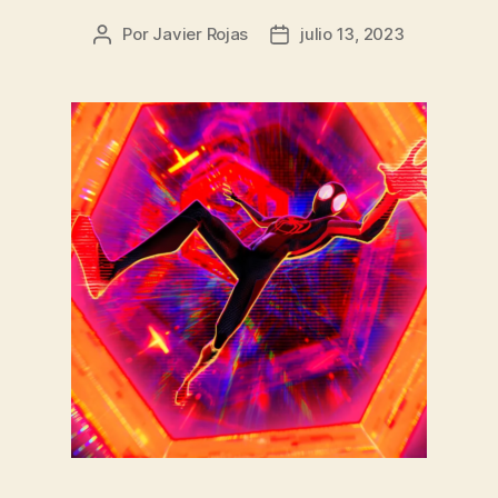
Por
Javier Rojas
julio 13, 2023
Autor
Fecha
de
de
la
la
entrada
entrada