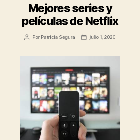
Mejores series y
películas de Netflix
Por
Patricia Segura
julio 1, 2020
Autor
Fecha
de
de
la
la
entrada
entrada