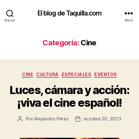
El blog de Taquilla.com
Buscar
Menú
Categoría:
Cine
Categorías
CINE
CULTURA
ESPECIALES
EVENTOS
Luces, cámara y acción:
¡viva el cine español!
Por
Alejandro Pérez
octubre 20, 2023
Autor
Fecha
de
de
la
la