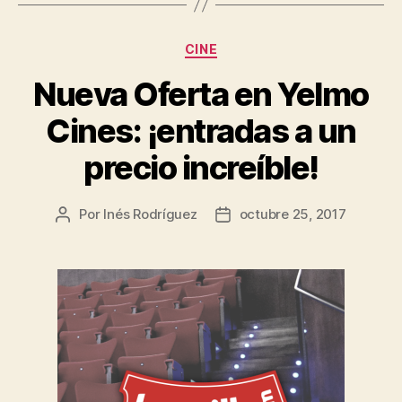
Categorías
CINE
Nueva Oferta en Yelmo
Cines: ¡entradas a un
precio increíble!
Por
Inés Rodríguez
octubre 25, 2017
Autor
Fecha
de
de
la
la
entrada
entrada