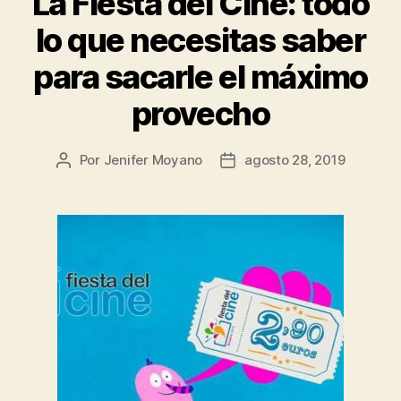
La Fiesta del Cine: todo
lo que necesitas saber
para sacarle el máximo
provecho
Por
Jenifer Moyano
agosto 28, 2019
Autor
Fecha
de
de
la
la
entrada
entrada