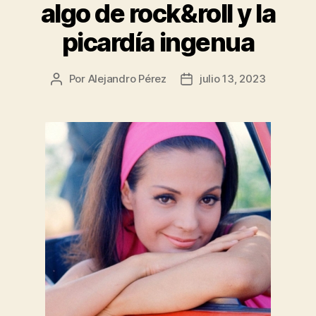
algo de rock&roll y la
picardía ingenua
Por
Alejandro Pérez
julio 13, 2023
Autor
Fecha
de
de
la
la
entrada
entrada