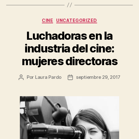
Categorías
CINE
UNCATEGORIZED
Luchadoras en la
industria del cine:
mujeres directoras
Por
Laura Pardo
septiembre 29, 2017
Autor
Fecha
de
de
la
la
entrada
entrada