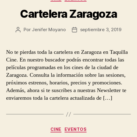
Cartelera Zaragoza
Por
Jenifer Moyano
septiembre 3, 2019
Autor
Fecha
de
de
la
la
entrada
entrada
No te pierdas toda la cartelera en Zaragoza en Taquilla
Cine. En nuestro buscador podrás encontrar todas las
películas programadas en los cines de la ciudad de
Zaragoza. Consulta la información sobre las sesiones,
próximos estrenos, horarios, precios y promociones.
Además, ahora si te suscribes a nuestras Newsletter te
enviaremos toda la cartelera actualizada de […]
Categorías
CINE
EVENTOS