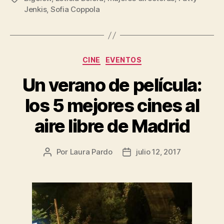
Jenkis
,
Sofia Coppola
Categorías
CINE
EVENTOS
Un verano de película:
los 5 mejores cines al
aire libre de Madrid
Por
Laura Pardo
julio 12, 2017
Autor
Fecha
de
de
la
la
entrada
entrada