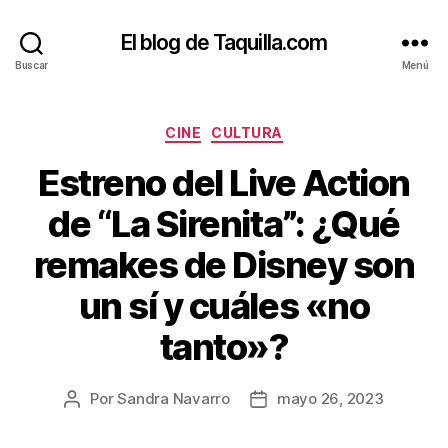
El blog de Taquilla.com
Buscar
Menú
Categorías
CINE
CULTURA
Estreno del Live Action
de “La Sirenita”: ¿Qué
remakes de Disney son
un sí y cuáles «no
tanto»?
Por
Sandra Navarro
mayo 26, 2023
Autor
Fecha
de
de
la
la