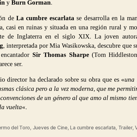
in
y
Burn Gorman
.
ión de
La cumbre escarlata
se desarrolla en la ma
, casi en ruinas y situada en una región rural y m
rte de Inglaterra en el siglo XIX. La joven auto
g
, interpretada por Mia Wasikowska, descubre que 
 encantador
Sir Thomas Sharpe
(Tom Hiddleston
rece ser.
io director ha declarado sobre su obra que es «
una 
asmas clásica pero a la vez moderna, que me permiti
 convenciones de un género al que amo al mismo ti
la vuelta
«.
ermo del Toro
,
Jueves de Cine
,
La cumbre escarlata
,
Trailer
,
s