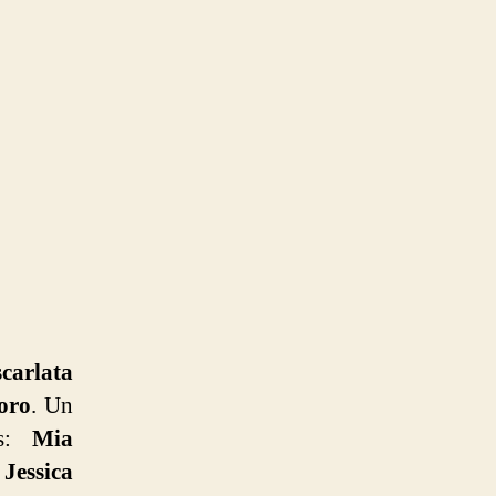
carlata
oro
. Un
es:
Mia
essica