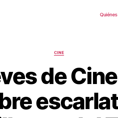
Quiénes
Categorías
CINE
ves de Cine:
re escarlata