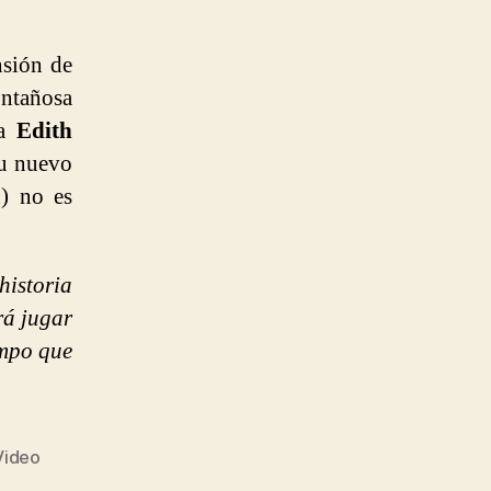
nsión de
ontañosa
ra
Edith
su nuevo
) no es
historia
rá jugar
empo que
Video