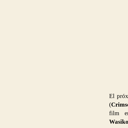
El próx
(
Crims
film e
Wasik