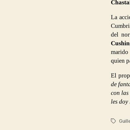
Chasta
La acc
Cumbria
del no
Cushin
marido
quien pa
El prop
de fant
con las
les doy 
Guill
Etiqueta