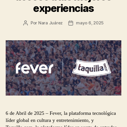
experiencias
Por
Nara Juárez
mayo 6, 2025
Autor
Fecha
de
de
la
la
entrada
entrada
6 de Abril de 2025 – Fever, la plataforma tecnológica
líder global en cultura y entretenimiento, y