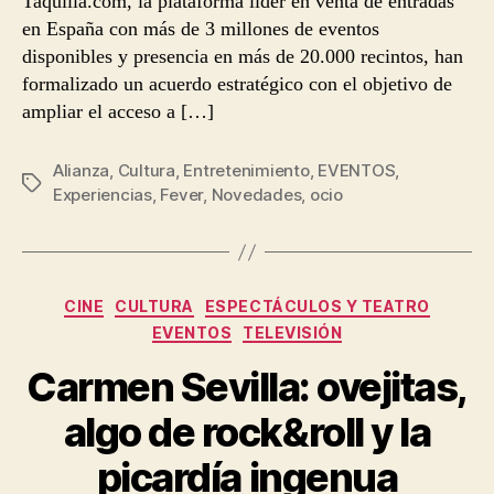
Taquilla.com, la plataforma líder en venta de entradas
en España con más de 3 millones de eventos
disponibles y presencia en más de 20.000 recintos, han
formalizado un acuerdo estratégico con el objetivo de
ampliar el acceso a […]
Alianza
,
Cultura
,
Entretenimiento
,
EVENTOS
,
Etiquetas
Experiencias
,
Fever
,
Novedades
,
ocio
Categorías
CINE
CULTURA
ESPECTÁCULOS Y TEATRO
EVENTOS
TELEVISIÓN
Carmen Sevilla: ovejitas,
algo de rock&roll y la
picardía ingenua