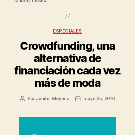
Madrid
,
música
Categorías
ESPECIALES
Crowdfunding, una
alternativa de
financiación cada vez
más de moda
Por
Jenifer Moyano
mayo 25, 2016
Autor
Fecha
de
de
la
la
entrada
entrada