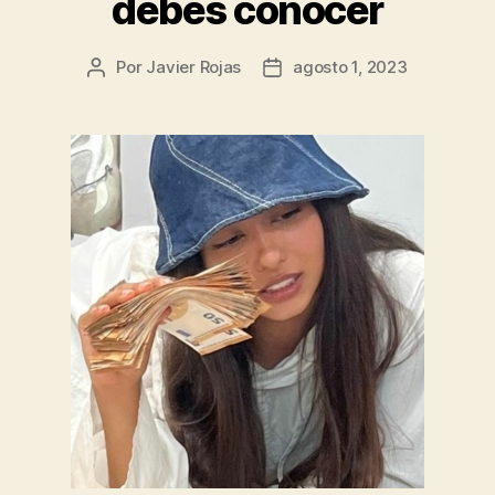
debes conocer
Por
Javier Rojas
agosto 1, 2023
Autor
Fecha
de
de
la
la
entrada
entrada