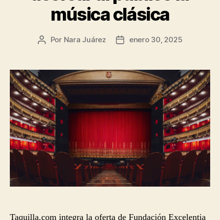
música clásica
Por
Nara Juárez
enero 30, 2025
Autor
Fecha
de
de
la
la
entrada
entrada
Taquilla.com integra la oferta de Fundación Excelentia