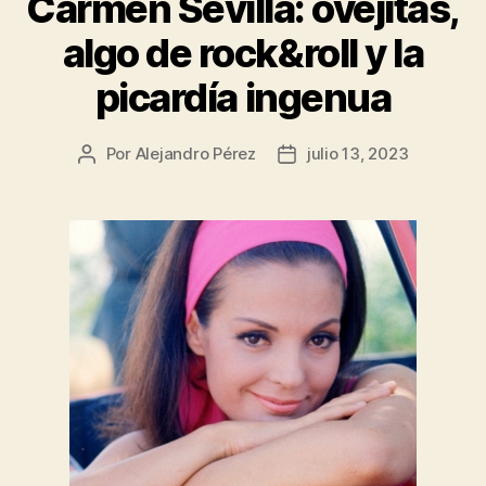
Carmen Sevilla: ovejitas,
algo de rock&roll y la
picardía ingenua
Por
Alejandro Pérez
julio 13, 2023
Autor
Fecha
de
de
la
la
entrada
entrada