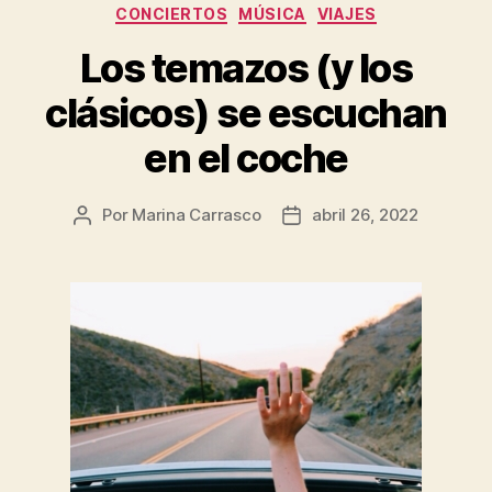
Categorías
CONCIERTOS
MÚSICA
VIAJES
Los temazos (y los
clásicos) se escuchan
en el coche
Por
Marina Carrasco
abril 26, 2022
Autor
Fecha
de
de
la
la
entrada
entrada