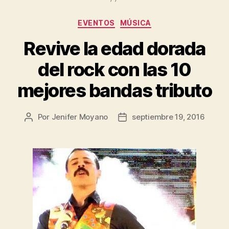
Categorías
EVENTOS
MÚSICA
Revive la edad dorada
del rock con las 10
mejores bandas tributo
Por
Jenifer Moyano
septiembre 19, 2016
Autor
Fecha
de
de
la
la
entrada
entrada