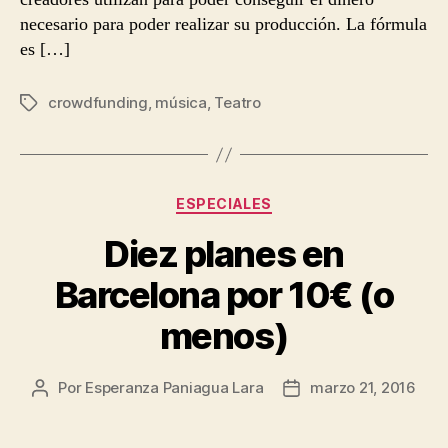
necesario para poder realizar su producción. La fórmula
es […]
crowdfunding
,
música
,
Teatro
Etiquetas
Categorías
ESPECIALES
Diez planes en
Barcelona por 10€ (o
menos)
Por
Esperanza Paniagua Lara
marzo 21, 2016
Autor
Fecha
de
de
la
la