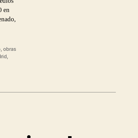
medios
0 en
enado,
o
,
obras
rid
,