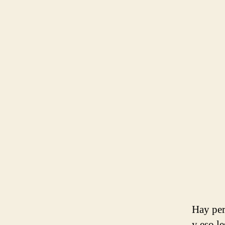
Hay per
y eso l