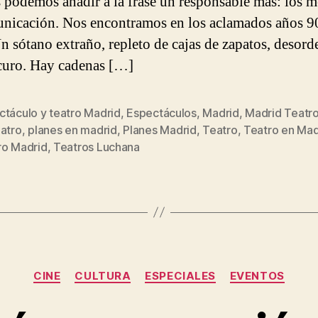
 podemos añadir a la frase un responsable más: los 
nicación. Nos encontramos en los aclamados años 9
n sótano extraño, repleto de cajas de zapatos, desord
scuro. Hay cadenas […]
ctáculo y teatro Madrid
,
Espectáculos
,
Madrid
,
Madrid Teatr
eatro
,
planes en madrid
,
Planes Madrid
,
Teatro
,
Teatro en Mad
s
ro Madrid
,
Teatros Luchana
Categorías
CINE
CULTURA
ESPECIALES
EVENTOS