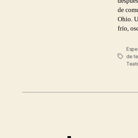
después
de comu
Ohio. U
frío, o
Espe
de t
Etiqueta
Teat