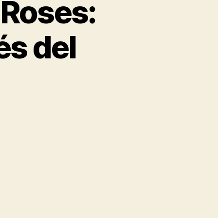
 Roses:
és del