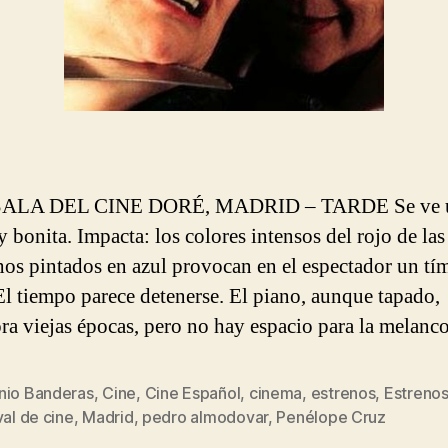
SALA DEL CINE DORÉ, MADRID – TARDE Se ve u
y bonita. Impacta: los colores intensos del rojo de las
hos pintados en azul provocan en el espectador un tí
 El tiempo parece detenerse. El piano, aunque tapado,
a viejas épocas, pero no hay espacio para la melanc
nio Banderas
,
Cine
,
Cine Español
,
cinema
,
estrenos
,
Estrenos
s
val de cine
,
Madrid
,
pedro almodovar
,
Penélope Cruz