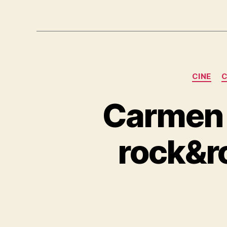
CINE
C
Carmen S
rock&ro