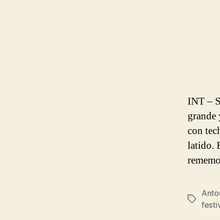
INT – 
grande 
con tec
latido.
rememor
Anto
Etiqueta
festi