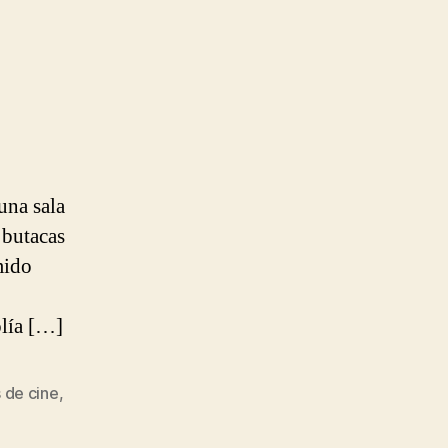
na sala
 butacas
mido
olía […]
 de cine
,