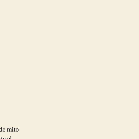
 de mito
te el