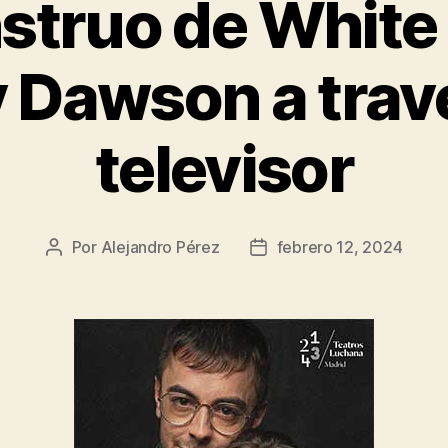
struo de White
 Dawson a trav
televisor
Por
Alejandro Pérez
febrero 12, 2024
Autor
Fecha
de
de
la
la
entrada
entrada