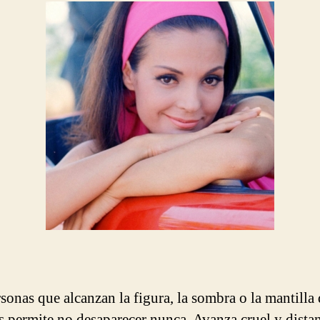
entrada
entrada
sonas que alcanzan la figura, la sombra o la mantilla
es permite no desaparecer nunca. Avanza cruel y distan