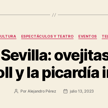
Categorías
ULTURA
ESPECTÁCULOS Y TEATRO
EVENTOS
TE
evilla: ovejitas
ll y la picardía
Por
Alejandro Pérez
julio 13, 2023
Autor
Fecha
de
de
la
la