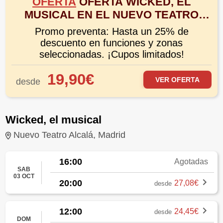
OFERTA
OFERTA WICKED, EL
MUSICAL EN EL NUEVO TEATRO
ALCALÁ DE MADRID ¡NUEVA
Promo preventa: Hasta un 25% de
TEMPORADA!
descuento en funciones y zonas
seleccionadas. ¡Cupos limitados!
19,90€
VER OFERTA
desde
Wicked, el musical
Nuevo Teatro Alcalá, Madrid
16:00
Agotadas
SAB
03 OCT
20:00
27,08€
desde
12:00
24,45€
desde
DOM