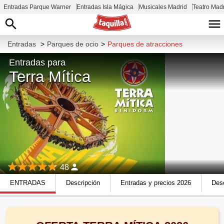
Entradas Parque Warner
Entradas Isla Mágica
Musicales Madrid
Teatro Mad
Entradas
>
Parques de ocio
>
Parques de atracciones
Entradas para
Terra Mítica
48
ENTRADAS
Descripción
Entradas y precios 2026
Desc