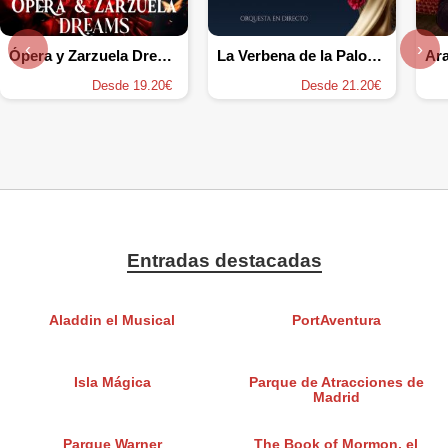
‹
›
Ópera y Zarzuela Dreams
La Verbena de la Paloma - L'Operamore
Ara
Desde 19.20€
Desde 21.20€
Entradas destacadas
Aladdin el Musical
PortAventura
Isla Mágica
Parque de Atracciones de
Madrid
Parque Warner
The Book of Mormon, el