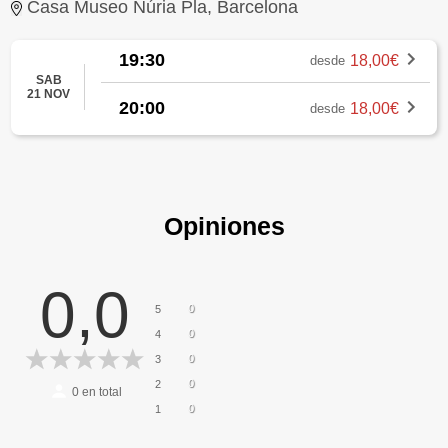
Casa Museo Núria Pla, Barcelona
19:30
18,00€
desde
SAB
21 NOV
20:00
18,00€
desde
Opiniones
0,0
0
5
0
4
0
3
0
2
0
en total
0
1