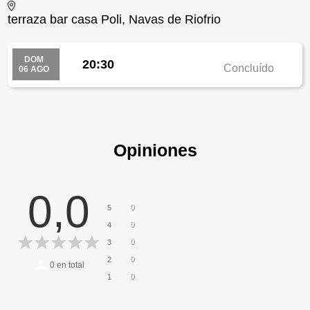
terraza bar casa Poli, Navas de Riofrio
DOM
20:30
Concluído
06 AGO
Opiniones
0,0
0
5
0
4
0
3
0
2
0
en total
0
1