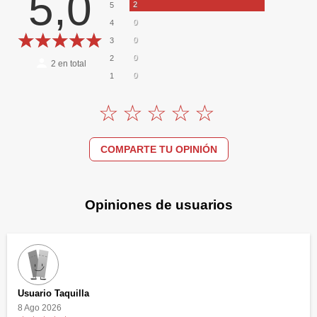
5,0
2
5
0
4
0
3
0
2
2
en total
0
1
COMPARTE TU OPINIÓN
Opiniones de usuarios
Usuario Taquilla
8 Ago 2026