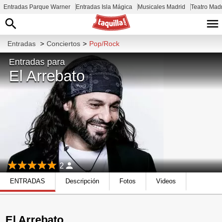
Entradas Parque Warner
Entradas Isla Mágica
Musicales Madrid
Teatro Mad
Entradas
>
Conciertos
>
Pop/Rock
Entradas para
El Arrebato
2
ENTRADAS
Descripción
Fotos
Videos
El Arrebato