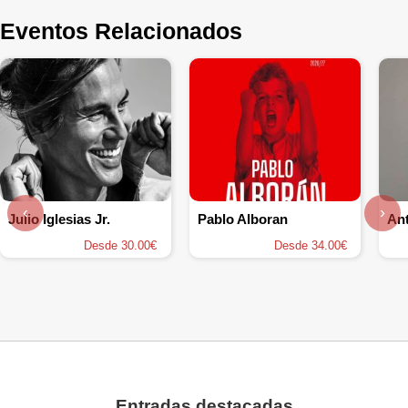
Eventos Relacionados
‹
›
Julio Iglesias Jr.
Pablo Alboran
An
Desde 30.00€
Desde 34.00€
Entradas destacadas