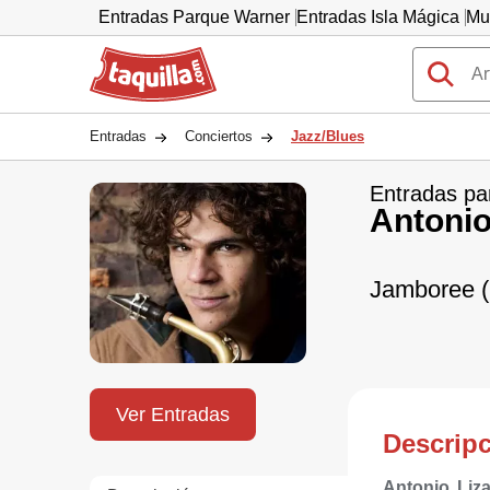
Entradas Parque Warner
Entradas Isla Mágica
Mu
Taquilla.com
Entradas
Conciertos
Jazz/Blues
Entradas pa
Antonio
Jamboree (B
Ver Entradas
Descrip
Antonio Li