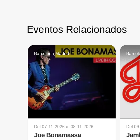
Eventos Relacionados
Barcelona,Madrid
Barcel
Del
07-11-2026
al
08-11-2026
Del
09
Joe Bonamassa
Jam