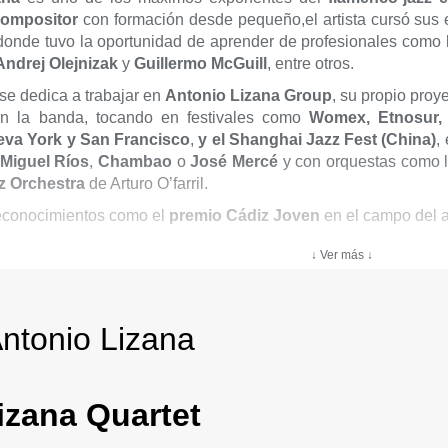
compositor
con formación desde pequeño,el artista cursó sus 
onde tuvo la oportunidad de aprender de profesionales como
ndrej Olejnizak
y
Guillermo McGuill
, entre otros.
se dedica a trabajar en
Antonio Lizana Group
, su propio proy
n la banda, tocando en festivales como
Womex, Etnosur,
eva York y San Francisco
,
y el Shanghai Jazz Fest (China)
,
Miguel Ríos
,
Chambao
o
José Mercé
y con orquestas como 
zz Orchestra
de Arturo O’farril.
reconocimientos como el
premio Cádiz Joven
en el campo del a
↓ Ver más ↓
ntonio Lizana
Lizana Quartet