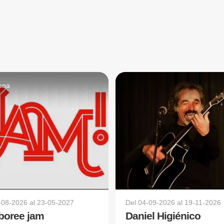
ona
-08-2026
al
23-05-2027
Del
04-09-2026
al
19-11-2026
boree jam
Daniel Higiénico