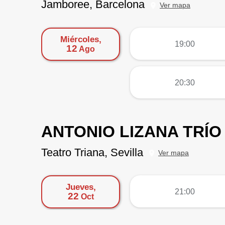
Jamboree, Barcelona
Ver mapa
Miércoles,
más
19:00
12
Ago
más
20:30
ANTONIO LIZANA TRÍO
Teatro Triana, Sevilla
Ver mapa
Jueves,
más
21:00
22
Oct