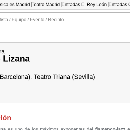
sicales Madrid
Teatro Madrid
Entradas El Rey León
Entradas C
ra
 Lizana
arcelona), Teatro Triana (Sevilla)
ción
zana
es uno de los máximos exponentes del
flamenco-jazz 