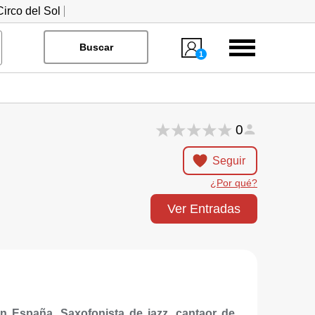
irco del Sol
Menú
Buscar
1
0
Seguir
¿Por qué?
Ver Entradas
en España. Saxofonista de jazz, cantaor de