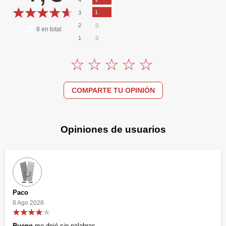
1
3
0
2
8
en total
0
1
COMPARTE TU OPINIÓN
Opiniones de usuarios
Paco
8 Ago 2026
Bueno
me dejó sin palabras