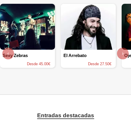
‹
›
Sexy Zebras
El Arrebato
Oje
Desde 45.00€
Desde 27.50€
Entradas destacadas