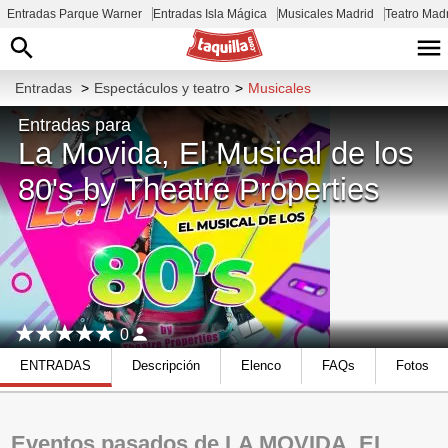
Entradas Parque Warner
Entradas Isla Mágica
Musicales Madrid
Teatro Mad
Entradas
>
Espectáculos y teatro
>
Musicales
Entradas para
La Movida, El Musical de los
80's by Theatre Properties
0
ENTRADAS
Descripción
Elenco
FAQs
Fotos
Eventos pasados de LA MOVIDA, EL