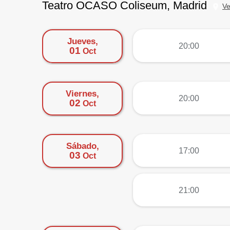
Teatro OCASO Coliseum, Madrid
V
Jueves,
más
20:00
01
Oct
Viernes,
más
20:00
02
Oct
Sábado,
más
17:00
03
Oct
más
21:00