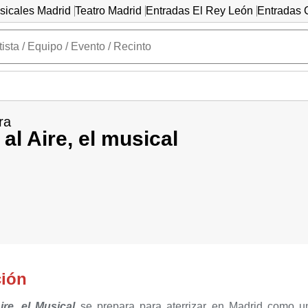
sicales Madrid
Teatro Madrid
Entradas El Rey León
Entradas C
ra
al Aire, el musical
ción
ire, el Musical
se prepara para aterrizar en Madrid como u