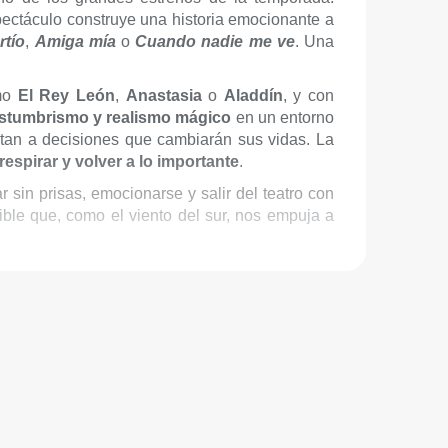
spectáculo construye una historia emocionante a
rtío
,
Amiga mía
o
Cuando nadie me ve
. Una
omo
El Rey León
,
Anastasia
o
Aladdín
, y con
stumbrismo y realismo mágico
en un entorno
ntan a decisiones que cambiarán sus vidas. La
 respirar y volver a lo importante
.
 sin prisas, emocionarse y salir del teatro con
sible que, como el viento del sur, nos empuja a
cluido)