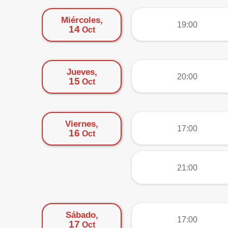
Miércoles,
más
19:00
14
Oct
Jueves,
más
20:00
15
Oct
Viernes,
más
17:00
16
Oct
más
21:00
Sábado,
más
17:00
17
Oct