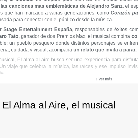
 las
canciones más emblemáticas de Alejandro Sanz
, el e
mas que han marcado a varias generaciones, como
Corazón pa
sada para conectar con el público desde la música.
or
Stage Entertainment
España
, responsables de éxitos c
aro Tato
, ganador de dos Premios Max, el musical combina
co
ble: un pueblo pesquero donde distintos personajes se enfre
cena, cuidada y visual, acompaña
un relato que invita a parar,
sical, El alma al aire busca ser una experiencia para disfrutar
 Un viaje que celebra la música, las raíces y ese impulso invi
te.
↓ Ver más ↓
n aproximada:
2h y 30 minutos (con 30 minutos de entreacto in
comendada:
a partir de 7 años
El Alma al Aire, el musical