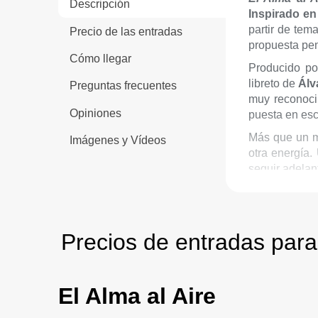
Descripción
Inspirado en
partir de te
Precio de las entradas
propuesta pen
Cómo llegar
Producido p
libreto de
Álv
Preguntas frecuentes
muy reconoci
Opiniones
puesta en es
Más que un mu
Imágenes y Vídeos
otra energía.
seguir adelan
Duració
Edad re
Precios de entradas para 
El Alma al Aire