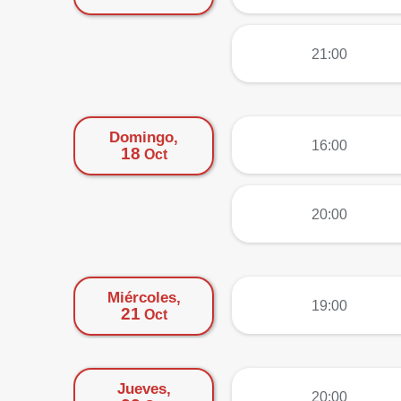
más
21:00
Domingo,
más
16:00
18
Oct
más
20:00
Miércoles,
más
19:00
21
Oct
Jueves,
más
20:00