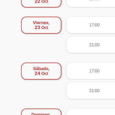
22
Oct
Viernes,
más
17:00
23
Oct
más
21:00
Sábado,
más
17:00
24
Oct
más
21:00
Domingo,
más