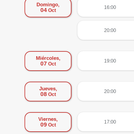
Domingo,
más
16:00
04
Oct
más
20:00
Miércoles,
más
19:00
07
Oct
Jueves,
más
20:00
08
Oct
Viernes,
más
17:00
09
Oct