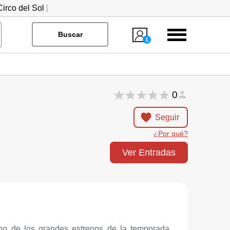
irco del Sol
Menú
Buscar
1
0
Seguir
¿Por qué?
Ver Entradas
no de los grandes estrenos de la temporada.