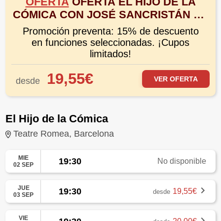
OFERTA
OFERTA EL HIJO DE LA
CÓMICA CON JOSÉ SANCRISTÁN EN
EL TEATRE ROMEA DE BARCELONA
Promoción preventa: 15% de descuento
en funciones seleccionadas. ¡Cupos
limitados!
19,55€
VER OFERTA
desde
El Hijo de la Cómica
Teatre Romea, Barcelona
MIE
19:30
No disponible
02 SEP
JUE
19:30
19,55€
desde
03 SEP
VIE