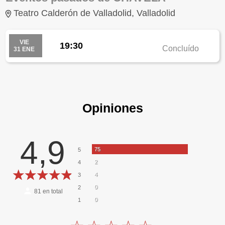
Teatro Calderón de Valladolid, Valladolid
VIE
19:30
Concluído
31 ENE
Opiniones
4,9
75
5
2
4
4
3
0
2
81
en total
0
1