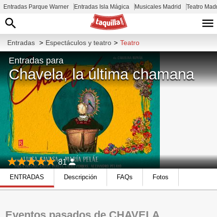
Entradas Parque Warner
Entradas Isla Mágica
Musicales Madrid
Teatro Mad
Entradas
>
Espectáculos y teatro
>
Teatro
Entradas para
Chavela, la última chamana
81
ENTRADAS
Descripción
FAQs
Fotos
Eventos pasados de CHAVELA