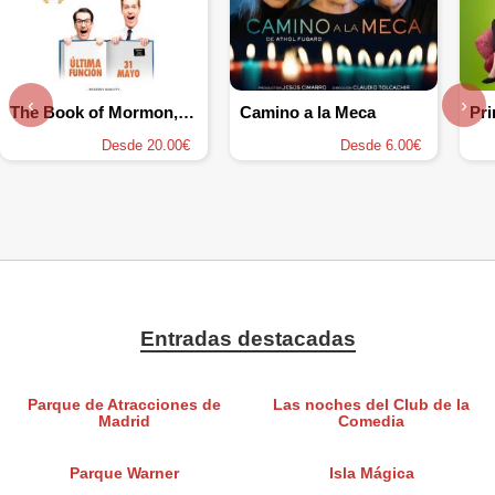
‹
›
The Book of Mormon, el musical
Camino a la Meca
Pri
Desde 20.00€
Desde 6.00€
Entradas destacadas
Parque de Atracciones de
Las noches del Club de la
Madrid
Comedia
Parque Warner
Isla Mágica