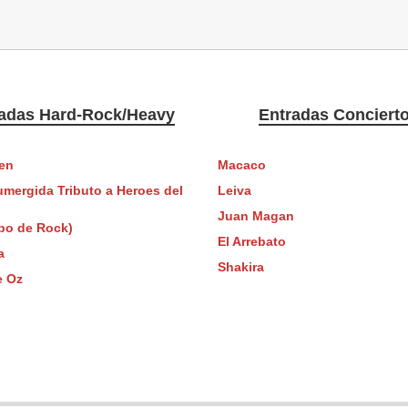
adas Hard-Rock/Heavy
Entradas Conciert
en
Macaco
umergida Tributo a Heroes del
Leiva
Juan Magan
po de Rock)
El Arrebato
a
Shakira
e Oz