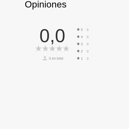
Opiniones
0,0
0
5
0
4
0
3
0
2
0
en total
0
1