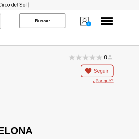
irco del Sol
Menú
Buscar
1
0
Seguir
¿Por qué?
CELONA