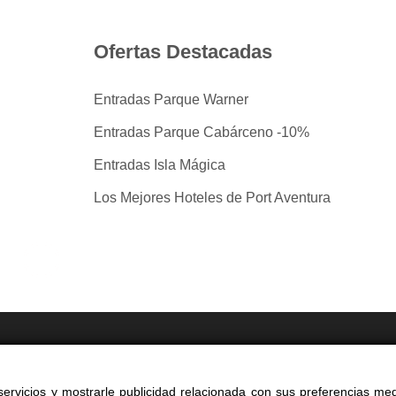
Ofertas Destacadas
Entradas Parque Warner
Entradas Parque Cabárceno -10%
Entradas Isla Mágica
Los Mejores Hoteles de Port Aventura
tradas por taquilla.com comparando mas de 40 proveedo
ervicios y mostrarle publicidad relacionada con sus preferencias med
yright 2014-2026 Ociocultura Network SL - All Rights Reserved