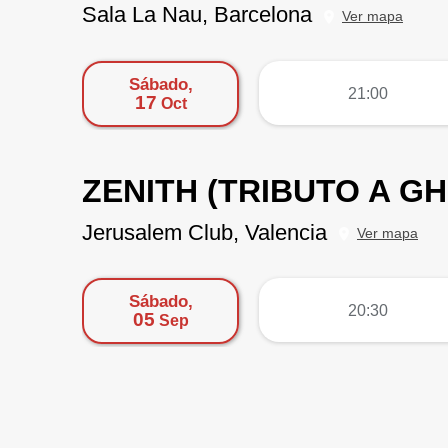
Sala La Nau, Barcelona
Ver mapa
Sábado,
más
21:00
17
Oct
ZENITH (TRIBUTO A G
Jerusalem Club, Valencia
Ver mapa
Sábado,
más
20:30
05
Sep