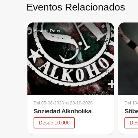
Eventos Relacionados
Almería,Reus
Del
05-08-2026
al
29-10-2026
Del
10
Soziedad Alkoholika
Sôb
Desde 10,00€
Des