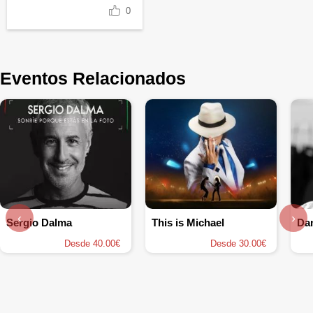
0
Eventos Relacionados
‹
›
Sergio Dalma
This is Michael
Dan
Desde 40.00€
Desde 30.00€