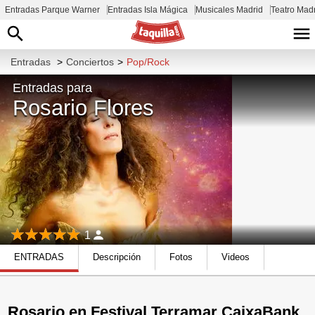
Entradas Parque Warner
Entradas Isla Mágica
Musicales Madrid
Teatro Mad
Entradas
>
Conciertos
>
Pop/Rock
Entradas para
Rosario Flores
1
ENTRADAS
Descripción
Fotos
Videos
Rosario en Festival Terramar CaixaBank