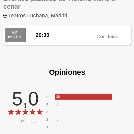
cenar
Teatros Luchana, Madrid
VIE
20:30
Concluído
05 ABR
Opiniones
5,0
20
5
0
4
0
3
0
2
20
en total
0
1