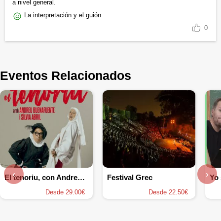
a nivel general.
La interpretación y el guión
0
Eventos Relacionados
‹
›
El tenoriu, con Andreu Buenafuente y Sílvia Abril
Festival Grec
Yo 
Desde 29.00€
Desde 22.50€