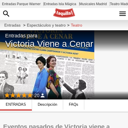
Entradas Parque Warner
Entradas Isla Mágica
Musicales Madrid
Teatro Mad
Entradas
>
Espectáculos y teatro
>
Teatro
Entradas para
Victoria Viene a Cenar
20
ENTRADAS
Descripción
FAQs
Eventos pasados de Victoria viene a