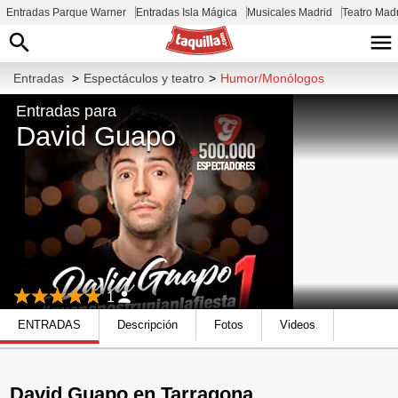
Entradas Parque Warner
Entradas Isla Mágica
Musicales Madrid
Teatro Mad
Entradas
>
Espectáculos y teatro
>
Humor/Monólogos
Entradas para
David Guapo
1
ENTRADAS
Descripción
Fotos
Videos
David Guapo en Tarragona