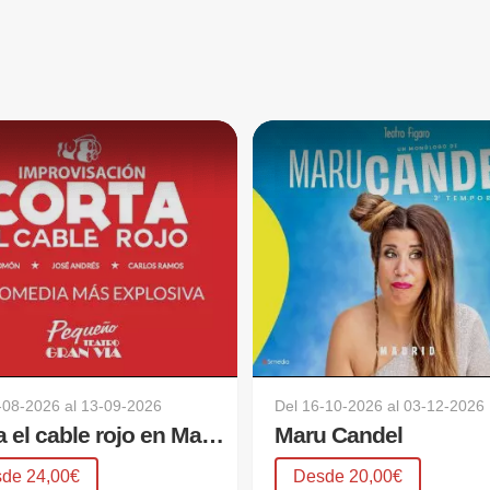
d
-08-2026
al
13-09-2026
Del
16-10-2026
al
03-12-2026
Corta el cable rojo en Madrid
Maru Candel
de 24,00€
Desde 20,00€