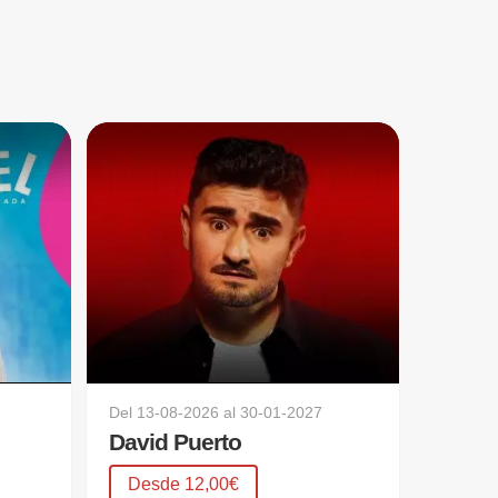
Del
13-08-2026
al
30-01-2027
David Puerto
Desde 12,00€