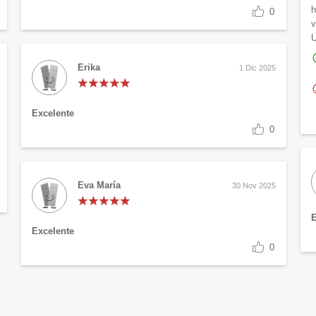
h
0
v
U
Erika
1 Dic 2025
Excelente
0
Eva María
30 Nov 2025
E
Excelente
0