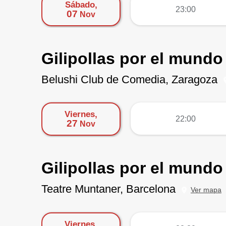
Sábado,
más
23:00
07
Nov
Gilipollas por el mund
Belushi Club de Comedia, Zaragoza
Viernes,
más
22:00
27
Nov
Gilipollas por el mundo
Teatre Muntaner, Barcelona
Ver mapa
Viernes,
más