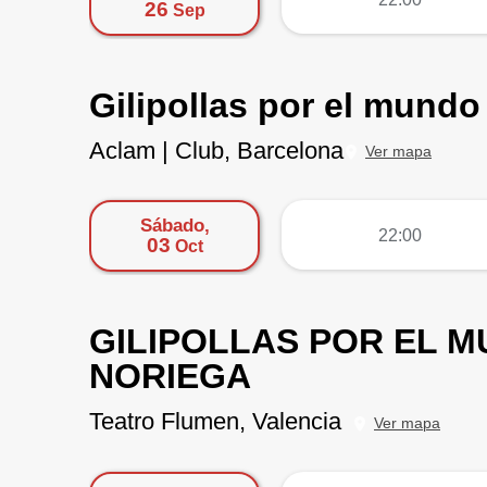
26
Sep
Gilipollas por el mund
Aclam | Club, Barcelona
Ver mapa
Sábado,
más
22:00
03
Oct
GILIPOLLAS POR EL M
NORIEGA
Teatro Flumen, Valencia
Ver mapa