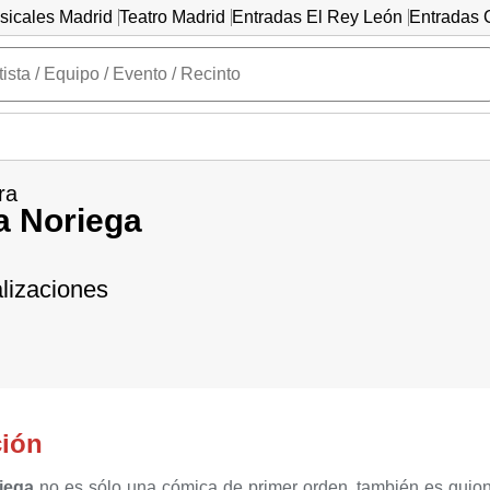
sicales Madrid
Teatro Madrid
Entradas El Rey León
Entradas C
ra
a Noriega
lizaciones
ción
iega
no es sólo una cómica de primer orden, también es guionis