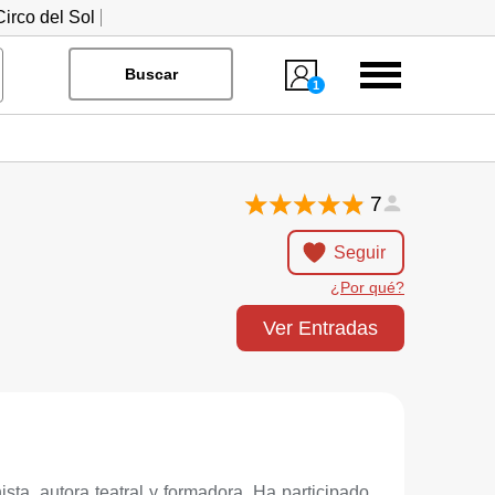
irco del Sol
Menú
Buscar
1
7
Seguir
¿Por qué?
Ver Entradas
ta, autora teatral y formadora. Ha participado