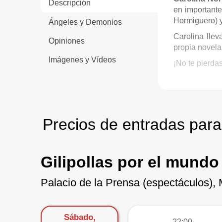
Descripción
en importante
Hormiguero) y
Ángeles y Demonios
Carolina llev
Opiniones
propia novela
Imágenes y Vídeos
¡No te pierda
Precios de entradas para
Gilipollas por el mundo
Palacio de la Prensa (espectáculos), 
Sábado,
más
22:00