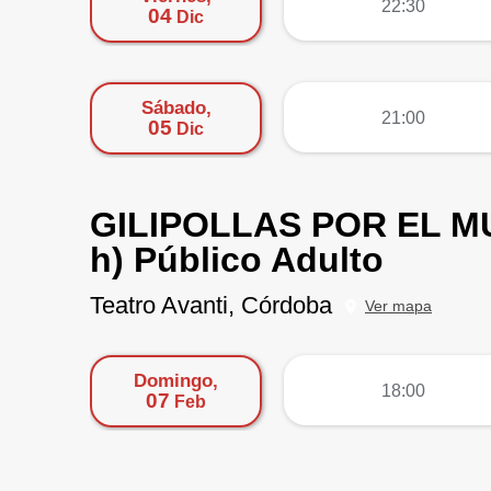
22:30
04
Dic
Sábado,
más
21:00
05
Dic
GILIPOLLAS POR EL MUN
h) Público Adulto
Teatro Avanti, Córdoba
Ver mapa
Domingo,
más
18:00
07
Feb