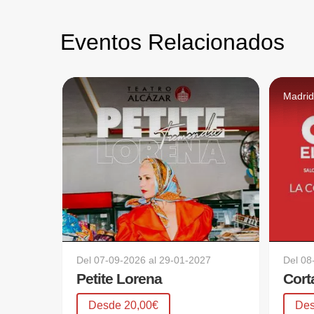
Eventos Relacionados
Madri
Del
07-09-2026
al
29-01-2027
Del
08
Petite Lorena
Desde 20,00€
Des