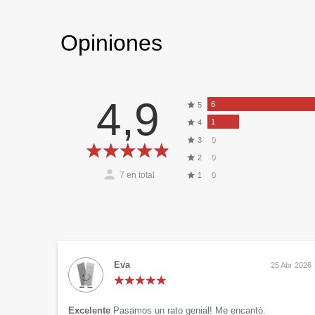
Opiniones
4,9
6
5
1
4
0
3
0
2
7
en total
0
1
Eva
25 Abr 2026
Excelente
Pasamos un rato genial! Me encantó.